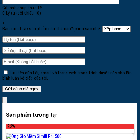
Gửi ảnh chụp thực tế
0 ký tự (tối thiểu 10)
+
Bạn cảm thấy sản phẩm như thế nào?(chọn sao nhé):
Lưu tên của tôi, email, và trang web trong trình duyệt này cho lần
bình luận kế tiếp của tôi.
Sản phẩm tương tự
-22%