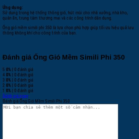
Ứng dụng:
Sử dụng trong hệ thống thông gió, hút mùi cho nhà xưởng, nhà kho,
quán ăn, trung tâm thương mại và các công trình dân dụng.
Ống gió mềm simili phi 350 là lựa chọn phù hợp giúp tối ưu hiệu quả lưu
thông không khí cho công trình của bạn.
Đánh giá Ống Gió Mềm Simili Phi 350
5
0%
| 0 đánh giá
4
0%
| 0 đánh giá
3
0%
| 0 đánh giá
2
0%
| 0 đánh giá
1
0%
| 0 đánh giá
Đánh giá ngay
Đánh giá Ống Gió Mềm Simili Phi 350