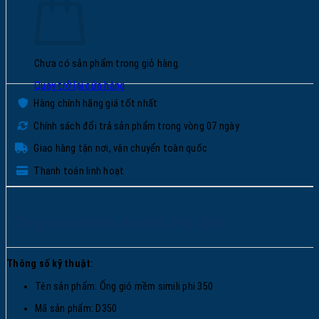
Chưa có sản phẩm trong giỏ hàng.
Quay trở lại cửa hàng
Hàng chính hãng giá tốt nhất
Chính sách đổi trả sản phẩm trong vòng 07 ngày
Giao hàng tận nơi, vận chuyển toàn quốc
Thanh toán linh hoạt
Ống Gió Mềm Simili Phi 350
Thông số kỹ thuật:
Tên sản phẩm: Ống gió mềm simili phi 350
Mã sản phẩm: D350