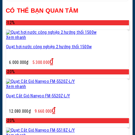
1.150.000₫.
là:
CÓ THỂ BẠN QUAN TÂM
950.000₫.
-12%
Xem nhanh
Quạt hơi nước công nghiệp 2 hướng thổi 1500w
Giá
Giá
₫
6.000.000
₫
5.300.000
gốc
hiện
là:
tại
-20%
6.000.000₫.
là:
5.300.000₫.
Xem nhanh
Quạt Cắt Gió Nanyoo FM-5520Z-L/Y
Giá
Giá
₫
12.080.000
₫
9.660.000
gốc
hiện
là:
tại
-20%
12.080.000₫.
là:
9.660.000₫.