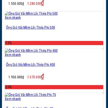
Giá
Giá
₫
1.550.000
₫
1.280.000
gốc
hiện
là:
tại
1.550.000₫.
là:
Xem nhanh
1.280.000₫.
Ống Gió Vải Mềm Lõi Thép Phi 500
-19%
Xem nhanh
Ống Gió Vải Mềm Lõi Thép Phi 400
Giá
Giá
₫
1.950.000
₫
1.570.000
gốc
hiện
là:
tại
-24%
1.950.000₫.
là:
1.570.000₫.
Xem nhanh