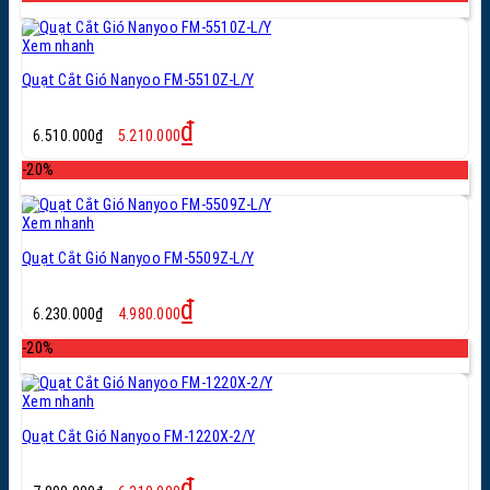
7.160.000₫.
là:
5.720.000₫.
Xem nhanh
Quạt Cắt Gió Nanyoo FM-5510Z-L/Y
Giá
Giá
₫
6.510.000
₫
5.210.000
gốc
hiện
là:
tại
-20%
6.510.000₫.
là:
5.210.000₫.
Xem nhanh
Quạt Cắt Gió Nanyoo FM-5509Z-L/Y
Giá
Giá
₫
6.230.000
₫
4.980.000
gốc
hiện
là:
tại
-20%
6.230.000₫.
là:
4.980.000₫.
Xem nhanh
Quạt Cắt Gió Nanyoo FM-1220X-2/Y
Giá
Giá
₫