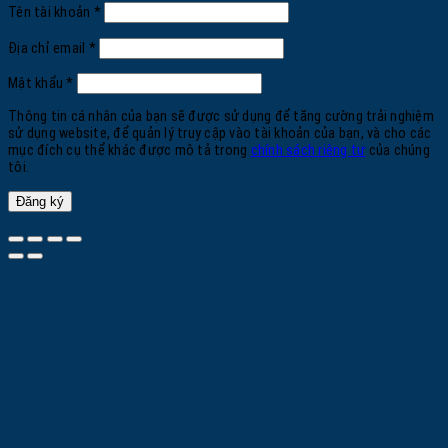
Bắt
Tên tài khoản
*
buộc
Bắt
Địa chỉ email
*
buộc
Bắt
Mật khẩu
*
buộc
Thông tin cá nhân của bạn sẽ được sử dụng để tăng cường trải nghiệm
sử dụng website, để quản lý truy cập vào tài khoản của bạn, và cho các
mục đích cụ thể khác được mô tả trong
chính sách riêng tư
của chúng
tôi.
Đăng ký