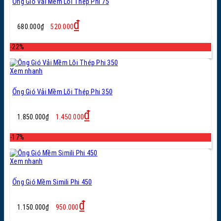
Ống Gió Vải Mềm Lõi Thép Phi 75
Giá
Giá
₫
680.000
₫
520.000
gốc
hiện
là:
tại
-22%
680.000₫.
là:
520.000₫.
Xem nhanh
Ống Gió Vải Mềm Lõi Thép Phi 350
Giá
Giá
₫
1.850.000
₫
1.450.000
gốc
hiện
là:
tại
-17%
1.850.000₫.
là:
1.450.000₫.
Xem nhanh
Ống Gió Mềm Simili Phi 450
Giá
Giá
₫
1.150.000
₫
950.000
gốc
hiện
là:
tại