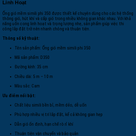
Linh Hoạt
Ống gió mềm simili phi 350 được thiết kế chuyên dùng cho các hệ thống
thông gió, hút khí và cấp gió trong nhiều không gian khác nhau. Với khả
năng uốn cong linh hoạt và trọng lượng nhẹ, sản phẩm giúp việc thi
công lắp đặt trở nên nhanh chóng và thuận tiện.
Thông số kỹ thuật:
Tên sản phẩm: Ống gió mềm simili phi 350
Mã sản phẩm: D350
Đường kính: 35 cm
Chiều dài: 5 m – 10 m
Màu sắc: Cam
Ưu điểm nổi bật:
Chất liệu simili bền bỉ, mềm dẻo, dễ uốn
Phù hợp nhiều vị trí lắp đặt, kể cả không gian hẹp
Dẫn gió ổn định, hạn chế rò rỉ khí
Thuận tiện vận chuyển và bảo quản