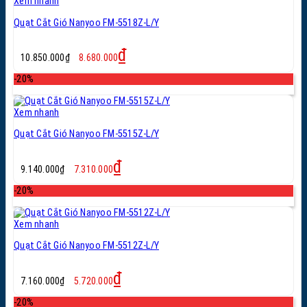
Xem nhanh
Quạt Cắt Gió Nanyoo FM-5518Z-L/Y
Giá
Giá
₫
10.850.000
₫
8.680.000
gốc
hiện
là:
tại
-20%
10.850.000₫.
là:
8.680.000₫.
Xem nhanh
Quạt Cắt Gió Nanyoo FM-5515Z-L/Y
Giá
Giá
₫
9.140.000
₫
7.310.000
gốc
hiện
là:
tại
-20%
9.140.000₫.
là:
7.310.000₫.
Xem nhanh
Quạt Cắt Gió Nanyoo FM-5512Z-L/Y
Giá
Giá
₫
7.160.000
₫
5.720.000
gốc
hiện
là:
tại
-20%