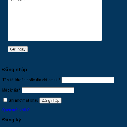
Đăng nhập
Bắt
Tên tài khoản hoặc địa chỉ email
*
buộc
Bắt
Mật khẩu
*
buộc
Ghi nhớ mật khẩu
Đăng nhập
Quên mật khẩu?
Đăng ký