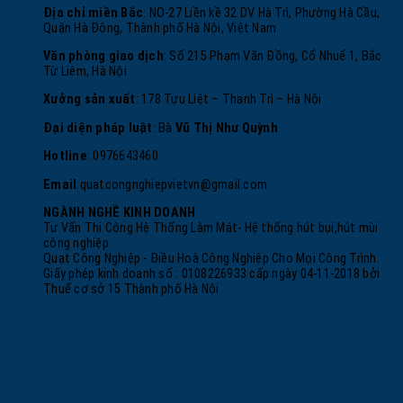
Địa chỉ miền Bắc
: NO-27 Liền kề 32 DV Hà Trì, Phường Hà Cầu,
Quận Hà Đông, Thành phố Hà Nội, Việt Nam
Văn phòng giao dịch
: Số 215 Phạm Văn Đồng, Cổ Nhuế 1, Bắc
Từ Liêm, Hà Nội
Xưởng sản xuất
: 178 Tựu Liệt – Thanh Trì – Hà Nội
Đại diện pháp luật
: Bà
Vũ Thị Như Quỳnh
Hotline
: 0976643460
Email
:
quatcongnghiepvietvn@gmail.com
NGÀNH NGHỀ KINH DOANH
Tư Vấn Thi Công Hệ Thống Làm Mát- Hệ thống hút bụi,hút mùi
công nghiệp
Quạt Công Nghiệp - Điều Hoà Công Nghiệp Cho Mọi Công Trình.
Giấy phép kinh doanh số : 0108226933 cấp ngày 04-11-2018 bởi
Thuế cơ sở 15 Thành phố Hà Nội