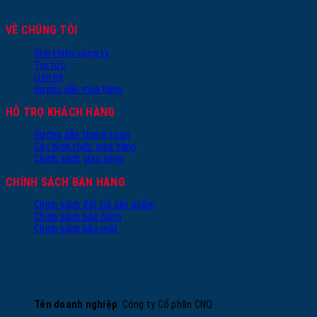
VỀ CHÚNG TÔI
Giới thiệu công ty
Tin tức
Liên hệ
Hướng dẫn mua hàng
HỖ TRỢ KHÁCH HÀNG
Hướng dẫn thanh toán
Các hình thức mua hàng
Chính sách giao hàng
CHÍNH SÁCH BÁN HÀNG
Chính sách đổi trả sản phẩm
Chính sách bảo hành
Chính sách bảo mật
Tên doanh nghiệp
: Công ty Cổ phần CNQ