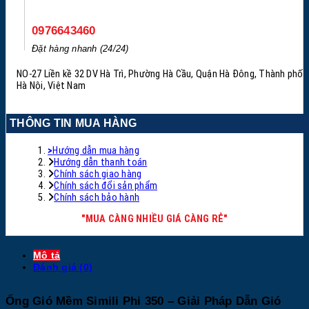
0976643460
Đặt hàng nhanh (24/24)
NO-27 Liền kề 32 DV Hà Trì, Phường Hà Cầu, Quận Hà Đông, Thành phố
Hà Nội, Việt Nam
THÔNG TIN MUA HÀNG
>
Hướng dẫn mua hàng
Hướng dẫn thanh toán
Chính sách giao hàng
Chính sách đổi sản phẩm
Chính sách bảo hành
"MUA CÀNG NHIỀU GIÁ CÀNG RẺ"
Mô tả
Đánh giá (0)
Ống Gió Mềm Simili Phi 350 – Giải Pháp Dẫn Gió