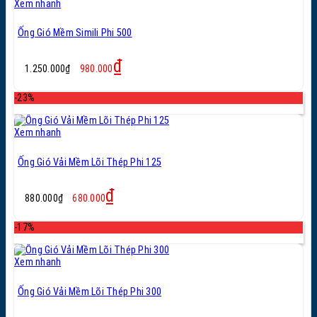
Xem nhanh
Ống Gió Mềm Simili Phi 500
Giá
Giá
₫
1.250.000
₫
980.000
gốc
hiện
là:
tại
-23%
1.250.000₫.
là:
980.000₫.
Xem nhanh
Ống Gió Vải Mềm Lõi Thép Phi 125
Giá
Giá
₫
880.000
₫
680.000
gốc
hiện
là:
tại
-17%
880.000₫.
là:
680.000₫.
Xem nhanh
Ống Gió Vải Mềm Lõi Thép Phi 300