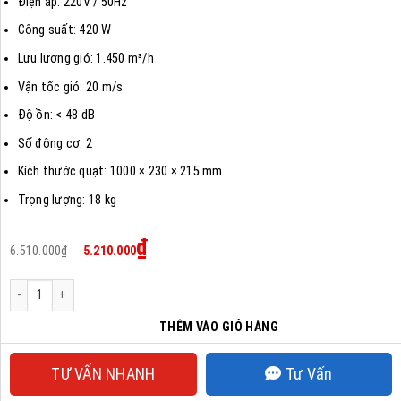
Điện áp: 220V / 50Hz
Công suất: 420 W
Lưu lượng gió: 1.450 m³/h
Vận tốc gió: 20 m/s
Độ ồn: < 48 dB
Số động cơ: 2
Kích thước quạt: 1000 × 230 × 215 mm
Trọng lượng: 18 kg
Giá
Giá
₫
6.510.000
₫
5.210.000
gốc
hiện
là:
tại
6.510.000₫.
là:
Quạt Cắt Gió Nanyoo FM-5510Z-L/Y số lượng
5.210.000₫.
THÊM VÀO GIỎ HÀNG
TƯ VẤN NHANH
Tư Vấn