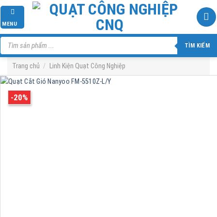
Skip
to
MENU
content
Tìm
kiếm
TÌM KIẾM
sản
phẩm
Trang chủ
/
Linh Kiện Quạt Công Nghiệp
-20%