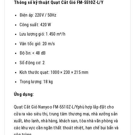
Thông số kỹ thuật
Quạt Cắt Gió
FM-5510Z-L/Y
Điện áp: 220V / 50Hz
Công suất: 420 W
Lưu lượng gió: 1.450 m³/h
Vận tốc gió: 20 m/s
Độ ồn: < 48 dB
Số động cơ: 2
Kích thước quạt: 1000 × 230 × 215 mm
Trọng lượng: 18 kg
Ứng dụng:
Quạt Cắt Gió Nanyoo FM-5510Z-L/Yphù hợp lắp đặt cho
cửa ra vào siêu thị, trung tâm thương mại, nhà xưởng sản
xuất, kho lạnh, nhà hàng, khách sạn, tòa nhà văn phòng và
các khu vực cần ngăn thất thoát nhiệt, hạn chế bụi bẩn và
côn trùng.