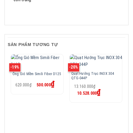
SẢN PHẨM TƯƠNG TỰ
-19%
-20%
-2
Quạt Hướng Trục INOX 304
Ống Gió Mềm Simili Fiber D125
QTG-044P
Giá
Giá
₫
620.000
₫
500.000
Giá
gốc
hiện
13.160.000
₫
Giá
gốc
₫
là:
tại
10.528.000
hiện
là:
620.000₫.
là:
tại
13.160.000₫.
500.000₫.
là:
10.528.000₫.
Q
Q