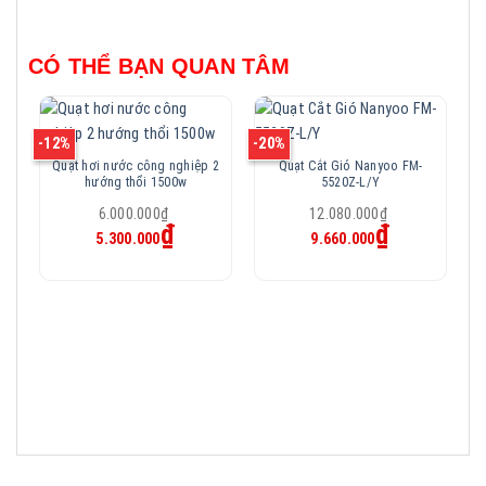
CÓ THỂ BẠN QUAN TÂM
-12%
-20%
-2
Quạt hơi nước công nghiệp 2
Quạt Cắt Gió Nanyoo FM-
hướng thổi 1500w
5520Z-L/Y
Giá
Giá
6.000.000
₫
12.080.000
₫
Giá
Giá
₫
gốc
₫
gốc
5.300.000
9.660.000
hiện
hiện
là:
là:
tại
tại
6.000.000₫.
12.080.000₫.
là:
là:
5.300.000₫.
9.660.000₫.