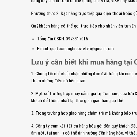
hàng hay thanh toán online (bằng thẻ ATM, VISA hay Mast
Phương thức 2: Đặt hàng trực tiếp qua điện thoại hoặc gử
Quý khách hàng có thể gọi trực tiếp cho nhân viên tư vấ
Tổng đài CSKH: 0975817015
E-mail: quatcongnghiepvietvn@gmail.com
Lưu ý cần biết khi mua hàng tạ
1. Chúng tôi chỉ chấp nhận những đơn đặt hàng khi cung cấp
thêm những điều có liên quan.
2. Một số trường hợp nhạy cảm: giá trị đơn hàng quá lớn &
khách để thống nhất lại thời gian giao hàng cụ thể.
3. Trong trường hợp giao hàng chậm trễ mà không báo trư
4. Công ty cam kết tất cả hàng hóa gởi đến quý khách đều
ẩm ướt, tai nạn…) có thể ảnh hưởng đến hàng hóa, vì thế x