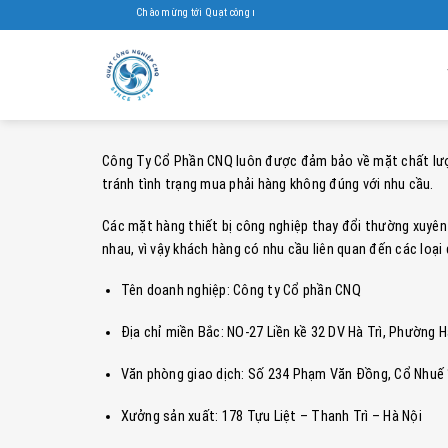
Skip
Chào mừng tới Quạt công nghiệp Cnq
to
content
Công Ty Cổ Phần CNQ luôn được đảm bảo về mặt chất lượng
tránh tình trạng mua phải hàng không đúng với nhu cầu.
Các mặt hàng thiết bị công nghiệp thay đổi thường xuyên 
nhau, vì vậy khách hàng có nhu cầu liên quan đến các loại 
Tên doanh nghiệp: Công ty Cổ phần CNQ
Địa chỉ miền Bắc: NO-27 Liền kề 32 DV Hà Trì, Phườ
Văn phòng giao dịch: Số 234 Phạm Văn Đồng, Cổ Nhuế 1
Xưởng sản xuất: 178 Tựu Liệt – Thanh Trì – Hà Nội