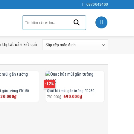
0976643460
n thị tất cả 6 kết quả
-12%
ùi gắn tường FD150
Quạt hút mùi gắn tường FD250
iá
Giá
Giá
Giá
420.000
₫
690.000
₫
780.000
₫
ốc
hiện
gốc
hiện
à:
tại
là:
tại
90.000₫.
là:
780.000₫.
là:
420.000₫.
690.000₫.