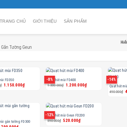
TRANG CHỦ
GIỚI THIỆU
SẢN PHẨM
Hiể
i Gắn Tường Geun
-8%
-14%
mùi FD350
Quạt hút mùi FD400
Giá
Giá
Giá
Giá
1.150.000
₫
1.200.000
₫
₫
1.300.000
₫
Quạt hút m
gốc
hiện
gốc
hiện
G
490.000
₫
là:
tại
là:
tại
g
1.250.000₫.
là:
1.300.000₫.
là:
l
1.150.000₫.
1.200.000₫.
4
-12%
Quạt hút mùi Geun FD200
Giá
Giá
520.000
₫
590.000
₫
mùi gắn tường FD300
gốc
hiện
Giá
Giá
790.000
₫