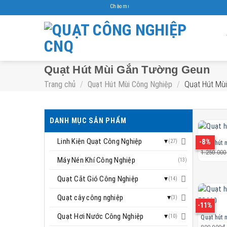
Skip
Chào mừng tới Quạt công nghiệp Cnq
to
content
Quạt Hút Mùi Gắn Tường Geun
Trang chủ
/
Quạt Hút Mùi Công Nghiệp
/
Quạt Hút Mù
DANH MỤC SẢN PHẨM
Linh Kiện Quạt Công Nghiệp
-8%
(27)
Quạt hút 
1.250.000
Máy Nén Khí Công Nghiệp
(13)
Quạt Cắt Gió Công Nghiệp
(14)
Quạt cây công nghiệp
(3)
-11%
Quạt Hơi Nước Công Nghiệp
(10)
Quạt hút 