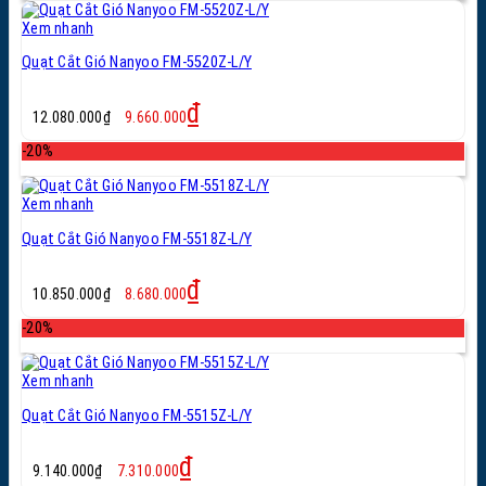
5.300.000₫.
Xem nhanh
Quạt Cắt Gió Nanyoo FM-5520Z-L/Y
Giá
Giá
₫
12.080.000
₫
9.660.000
gốc
hiện
là:
tại
-20%
12.080.000₫.
là:
9.660.000₫.
Xem nhanh
Quạt Cắt Gió Nanyoo FM-5518Z-L/Y
Giá
Giá
₫
10.850.000
₫
8.680.000
gốc
hiện
là:
tại
-20%
10.850.000₫.
là:
8.680.000₫.
Xem nhanh
Quạt Cắt Gió Nanyoo FM-5515Z-L/Y
Giá
Giá
₫
9.140.000
₫
7.310.000
gốc
hiện