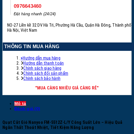
0976643460
Đặt hàng nhanh (24/24)
NO-27 Liền kề 32 DV Hà Trì, Phường Hà Cầu, Quận Hà Đông, Thành phố
Hà Nội, Việt Nam
THÔNG TIN MUA HÀNG
>
Hướng dẫn mua hàng
Hướng dẫn thanh toán
Chính sách giao hàng
Chính sách đổi sản phẩm
Chính sách bảo hành
"MUA CÀNG NHIỀU GIÁ CÀNG RẺ"
Mô tả
Đánh giá (0)
Quạt Cắt Gió Nanyoo FM-5512Z-L/Y Công Suất Lớn – Hiệu Quả
Ngăn Thất Thoát Nhiệt, Tiết Kiệm Năng Lượng