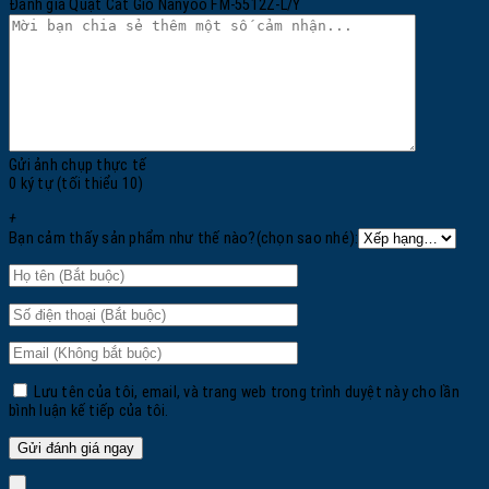
Đánh giá Quạt Cắt Gió Nanyoo FM-5512Z-L/Y
Gửi ảnh chụp thực tế
0 ký tự (tối thiểu 10)
+
Bạn cảm thấy sản phẩm như thế nào?(chọn sao nhé):
Lưu tên của tôi, email, và trang web trong trình duyệt này cho lần
bình luận kế tiếp của tôi.