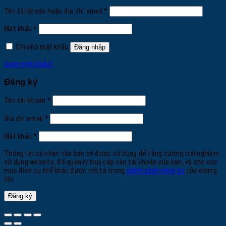
Bắt
Tên tài khoản hoặc địa chỉ email
*
buộc
Bắt
Mật khẩu
*
buộc
Ghi nhớ mật khẩu
Đăng nhập
Quên mật khẩu?
Đăng ký
Bắt
Tên tài khoản
*
buộc
Bắt
Địa chỉ email
*
buộc
Bắt
Mật khẩu
*
buộc
Thông tin cá nhân của bạn sẽ được sử dụng để tăng cường trải nghiệm
sử dụng website, để quản lý truy cập vào tài khoản của bạn, và cho các
mục đích cụ thể khác được mô tả trong
chính sách riêng tư
của chúng
tôi.
Đăng ký