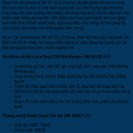
Quạt Cắt Gió Nanyoo FM-5512Z-L/Y series là giải pháp tối ưu cho các
khu vực cửa ra vào có tần suất đóng mở cao như trung tâm thương
mại, siêu thị, nhà xưởng, kho hàng, nhà máy sản xuất và các khu vực cần
kiểm soát luồng không khí. Sản phẩm tạo màn gió mạnh, liên tục giúp
hạn chế thất thoát nhiệt lạnh, ngăn bụi bẩn, côn trùng và hơi nóng từ
bên ngoài xâm nhập vào không gian bên trong.
Quạt Cắt Gió Nanyoo FM-5512Z-L/Y được thiết kế hiện đại, vận hành ổn
định với độ ồn thấp, sử dụng nhiều động cơ giúp tăng lưu lượng gió và
khả năng phủ rộng theo chiều ngang cửa.
Ưu điểm nổi bật của Quạt Cắt Gió Nanyoo FM-5512Z-L/Y
Lưu lượng gió lớn, vận tốc gió mạnh 20 m/s tạo màn chắn không
khí hiệu quả
Hoạt động êm ái, độ ồn thấp, phù hợp lắp đặt tại khu vực đông
người
Thiết kế thân quạt chắc chắn, bền bỉ, phù hợp sử dụng liên tục
Nhiều kích thước và công suất, dễ dàng lựa chọn theo chiều rộng
cửa
Giúp tiết kiệm điện năng cho hệ thống điều hòa, giảm chi phí vận
hành
Thông số kỹ thuật
Quạt Cắt Gió
FM-5512Z-L/Y
Điện áp: 220V / 50Hz
Công suất: 560 W