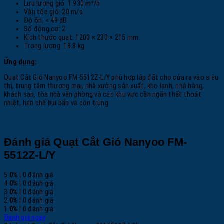
Lưu lượng gió: 1.930 m³/h
Vận tốc gió: 20 m/s
Độ ồn: < 49 dB
Số động cơ: 2
Kích thước quạt: 1200 × 230 × 215 mm
Trọng lượng: 18.8 kg
Ứng dụng:
Quạt Cắt Gió Nanyoo FM-5512Z-L/Y phù hợp lắp đặt cho cửa ra vào siêu
thị, trung tâm thương mại, nhà xưởng sản xuất, kho lạnh, nhà hàng,
khách sạn, tòa nhà văn phòng và các khu vực cần ngăn thất thoát
nhiệt, hạn chế bụi bẩn và côn trùng.
Đánh giá Quạt Cắt Gió Nanyoo FM-
5512Z-L/Y
5
0%
| 0 đánh giá
4
0%
| 0 đánh giá
3
0%
| 0 đánh giá
2
0%
| 0 đánh giá
1
0%
| 0 đánh giá
Đánh giá ngay