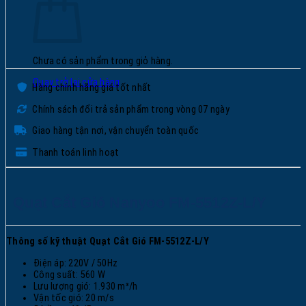
Chưa có sản phẩm trong giỏ hàng.
Quay trở lại cửa hàng
Hàng chính hãng giá tốt nhất
Chính sách đổi trả sản phẩm trong vòng 07 ngày
Giao hàng tận nơi, vận chuyển toàn quốc
Thanh toán linh hoạt
Quạt Cắt Gió Nanyoo FM-5512Z-L/Y
Thông số kỹ thuật
Quạt Cắt Gió
FM-5512Z-L/Y
Điện áp: 220V / 50Hz
Công suất: 560 W
Lưu lượng gió: 1.930 m³/h
Vận tốc gió: 20 m/s