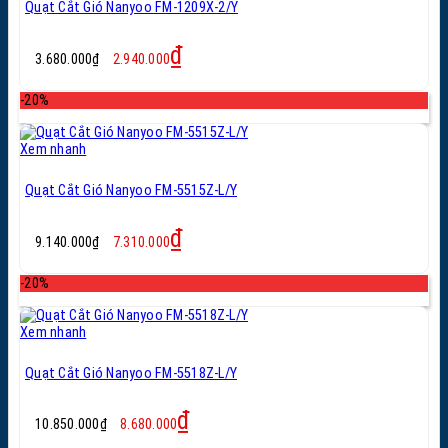
Quạt Cắt Gió Nanyoo FM-1209X-2/Y
Giá
Giá
₫
3.680.000
₫
2.940.000
gốc
hiện
là:
tại
-20%
3.680.000₫.
là:
2.940.000₫.
Xem nhanh
Quạt Cắt Gió Nanyoo FM-5515Z-L/Y
Giá
Giá
₫
9.140.000
₫
7.310.000
gốc
hiện
là:
tại
-20%
9.140.000₫.
là:
7.310.000₫.
Xem nhanh
Quạt Cắt Gió Nanyoo FM-5518Z-L/Y
Giá
Giá
₫
10.850.000
₫
8.680.000
gốc
hiện