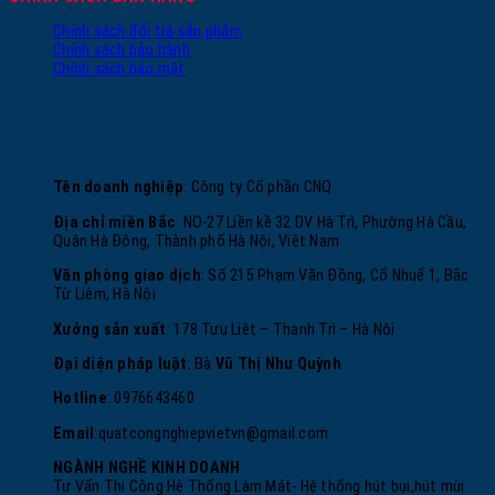
Chính sách đổi trả sản phẩm
Chính sách bảo hành
Chính sách bảo mật
Tên doanh nghiệp
: Công ty Cổ phần CNQ
Địa chỉ miền Bắc
: NO-27 Liền kề 32 DV Hà Trì, Phường Hà Cầu,
Quận Hà Đông, Thành phố Hà Nội, Việt Nam
Văn phòng giao dịch
: Số 215 Phạm Văn Đồng, Cổ Nhuế 1, Bắc
Từ Liêm, Hà Nội
Xưởng sản xuất
: 178 Tựu Liệt – Thanh Trì – Hà Nội
Đại diện pháp luật
: Bà
Vũ Thị Như Quỳnh
Hotline
: 0976643460
Email
:
quatcongnghiepvietvn@gmail.com
NGÀNH NGHỀ KINH DOANH
Tư Vấn Thi Công Hệ Thống Làm Mát- Hệ thống hút bụi,hút mùi