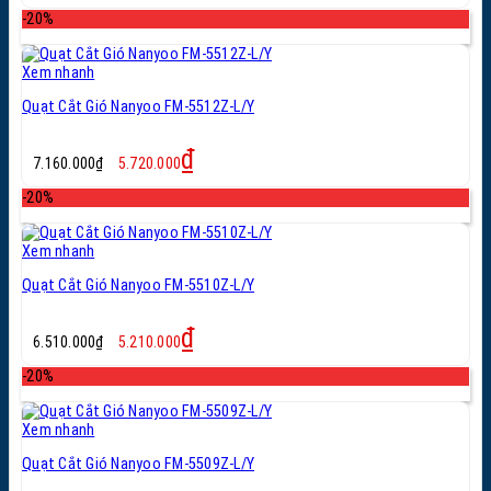
là:
tại
-20%
9.140.000₫.
là:
7.310.000₫.
Xem nhanh
Quạt Cắt Gió Nanyoo FM-5512Z-L/Y
Giá
Giá
₫
7.160.000
₫
5.720.000
gốc
hiện
là:
tại
-20%
7.160.000₫.
là:
5.720.000₫.
Xem nhanh
Quạt Cắt Gió Nanyoo FM-5510Z-L/Y
Giá
Giá
₫
6.510.000
₫
5.210.000
gốc
hiện
là:
tại
-20%
6.510.000₫.
là:
5.210.000₫.
Xem nhanh
Quạt Cắt Gió Nanyoo FM-5509Z-L/Y