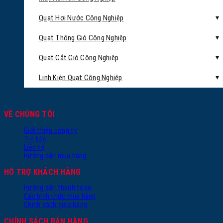
Quạt Hơi Nước Công Nghiệp
Quạt Thông Gió Công Nghiệp
Quạt Cắt Gió Công Nghiệp
Linh Kiện Quạt Công Nghiệp
VỀ CHÚNG TÔI
Giới thiệu công ty
Tin tức
Liên hệ
Hướng dẫn mua hàng
HỖ TRỢ KHÁCH HÀNG
Hướng dẫn thanh toán
Các hình thức mua hàng
Chính sách giao hàng
CHÍNH SÁCH BÁN HÀNG