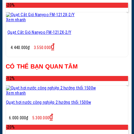
là:
tại
-20%
10.850.000₫.
là:
8.680.000₫.
Xem nhanh
Quạt Cắt Gió Nanyoo FM-1212X-2/Y
Giá
Giá
₫
4.440.000
₫
3.550.000
gốc
hiện
là:
tại
4.440.000₫.
là:
CÓ THỂ BẠN QUAN TÂM
3.550.000₫.
-12%
Xem nhanh
Quạt hơi nước công nghiệp 2 hướng thổi 1500w
Giá
Giá
₫
6.000.000
₫
5.300.000
gốc
hiện
là:
tại
-20%
6.000.000₫.
là: