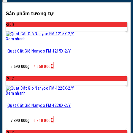
Sản phẩm tương tự
-20%
Xem nhanh
Quạt Cắt Gió Nanyoo FM-1215X-2/Y
Giá
Giá
₫
5.690.000
₫
4.550.000
gốc
hiện
là:
tại
-20%
5.690.000₫.
là:
4.550.000₫.
Xem nhanh
Quạt Cắt Gió Nanyoo FM-1220X-2/Y
Giá
Giá
₫
7.890.000
₫
6.310.000
gốc
hiện
là:
tại
-20%