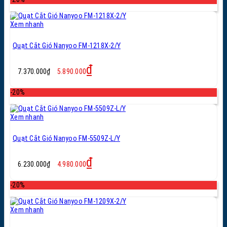
7.890.000₫.
là:
6.310.000₫.
Xem nhanh
Quạt Cắt Gió Nanyoo FM-1218X-2/Y
Giá
Giá
₫
7.370.000
₫
5.890.000
gốc
hiện
là:
tại
-20%
7.370.000₫.
là:
5.890.000₫.
Xem nhanh
Quạt Cắt Gió Nanyoo FM-5509Z-L/Y
Giá
Giá
₫
6.230.000
₫
4.980.000
gốc
hiện
là:
tại
-20%
6.230.000₫.
là:
4.980.000₫.
Xem nhanh