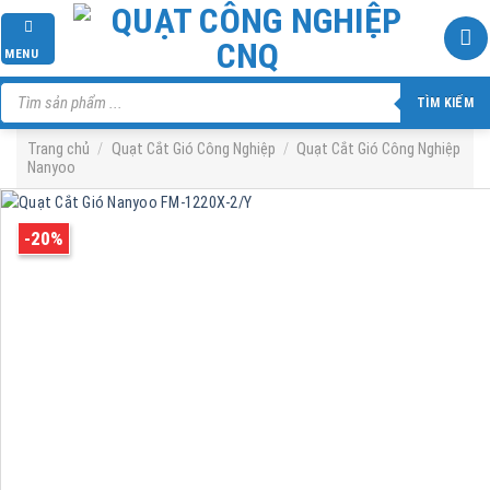
Skip
to
MENU
content
Tìm
kiếm
TÌM KIẾM
sản
phẩm
Trang chủ
/
Quạt Cắt Gió Công Nghiệp
/
Quạt Cắt Gió Công Nghiệp
Nanyoo
-20%