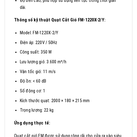
Độ bền cao, phù hợp sử dụng liên tục trong thời gian
dài.
Thông số kỹ thuật Quạt
Cắt Gió FM-1220X-2/Y:
Model: FM-1220X-2/Y
Điện áp: 220V / 50Hz
Công suất: 350 W
Lưu lượng gió: 3.600 m³/h
Vận tốc gió: 11 m/s
Độ ồn: < 60 dB
Số động cơ: 1
Kích thước quạt: 2000 × 180 × 215 mm
Trọng lượng: 22 kg
Ứng dụng thực tế:
Quạt cắt gió FM được sử dụng rộng rãi cho cửa ra vào siêu