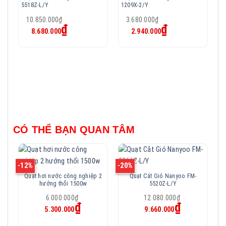
5518Z-L/Y
1209X-2/Y
5
Giá
Giá
10.850.000
₫
3.680.000
₫
Giá
Giá
₫
gốc
gốc
₫
8.680.000
2.940.000
hiện
hiện
là:
là:
tại
tại
10.850.000₫.
3.680.000₫.
là:
là:
8.680.000₫.
2.940.000₫.
CÓ THỂ BẠN QUAN TÂM
-12%
-20%
-2
Quạt hơi nước công nghiệp 2
Quạt Cắt Gió Nanyoo FM-
hướng thổi 1500w
5520Z-L/Y
Giá
Giá
6.000.000
₫
12.080.000
₫
Giá
Giá
₫
gốc
₫
gốc
5.300.000
9.660.000
hiện
hiện
là:
là:
tại
tại
6.000.000₫.
12.080.000₫.