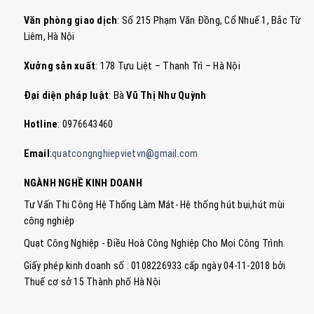
Văn phòng giao dịch
: Số 215 Phạm Văn Đồng, Cổ Nhuế 1, Bắc Từ
Liêm, Hà Nội
Xưởng sản xuất
: 178 Tựu Liệt – Thanh Trì – Hà Nội
Đại diện pháp luật
: Bà
Vũ Thị Như Quỳnh
Hotline
: 0976643460
Email
:
quatcongnghiepvietvn@gmail.com
NGÀNH NGHỀ KINH DOANH
Tư Vấn Thi Công Hệ Thống Làm Mát- Hệ thống hút bụi,hút mùi
công nghiệp
Quạt Công Nghiệp - Điều Hoà Công Nghiệp Cho Mọi Công Trình.
Giấy phép kinh doanh số : 0108226933 cấp ngày 04-11-2018 bởi
Thuế cơ sở 15 Thành phố Hà Nội