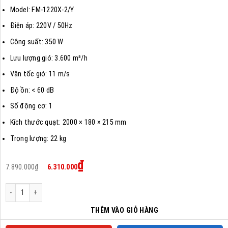
Model: FM-1220X-2/Y
Điện áp: 220V / 50Hz
Công suất: 350 W
Lưu lượng gió: 3.600 m³/h
Vận tốc gió: 11 m/s
Độ ồn: < 60 dB
Số động cơ: 1
Kích thước quạt: 2000 × 180 × 215 mm
Trọng lượng: 22 kg
Giá
Giá
₫
7.890.000
₫
6.310.000
gốc
hiện
là:
tại
7.890.000₫.
là:
Quạt Cắt Gió Nanyoo FM-1220X-2/Y số lượng
6.310.000₫.
THÊM VÀO GIỎ HÀNG