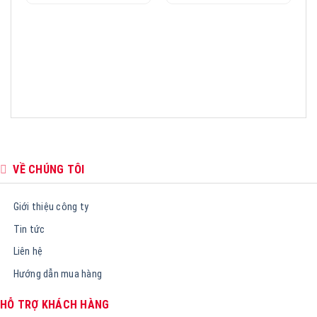
là:
là:
5.300.000₫.
9.660.000₫.
VỀ CHÚNG TÔI
Giới thiệu công ty
Tin tức
Liên hệ
Hướng dẫn mua hàng
HỖ TRỢ KHÁCH HÀNG