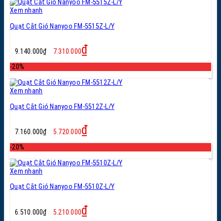
8.680.000₫.
Xem nhanh
Quạt Cắt Gió Nanyoo FM-5515Z-L/Y
Giá
Giá
₫
9.140.000
₫
7.310.000
gốc
hiện
là:
tại
-20%
9.140.000₫.
là:
7.310.000₫.
Xem nhanh
Quạt Cắt Gió Nanyoo FM-5512Z-L/Y
Giá
Giá
₫
7.160.000
₫
5.720.000
gốc
hiện
là:
tại
-20%
7.160.000₫.
là:
5.720.000₫.
Xem nhanh
Quạt Cắt Gió Nanyoo FM-5510Z-L/Y
Giá
Giá
₫
6.510.000
₫
5.210.000
gốc
hiện