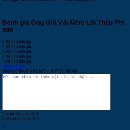
Đánh giá Ống Gió Vải Mềm Lõi Thép Phi
500
5
0%
| 0 đánh giá
4
0%
| 0 đánh giá
3
0%
| 0 đánh giá
2
0%
| 0 đánh giá
1
0%
| 0 đánh giá
Đánh giá ngay
Đánh giá Ống Gió Vải Mềm Lõi Thép Phi 500
Gửi ảnh chụp thực tế
0 ký tự (tối thiểu 10)
+