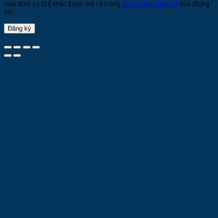
mục đích cụ thể khác được mô tả trong
chính sách riêng tư
của chúng
tôi.
Đăng ký