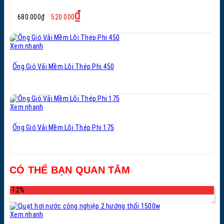
Giá
Giá
₫
680.000
₫
520.000
gốc
hiện
là:
tại
680.000₫.
là:
Xem nhanh
520.000₫.
Ống Gió Vải Mềm Lõi Thép Phi 450
Xem nhanh
Ống Gió Vải Mềm Lõi Thép Phi 175
CÓ THỂ BẠN QUAN TÂM
-12%
Xem nhanh