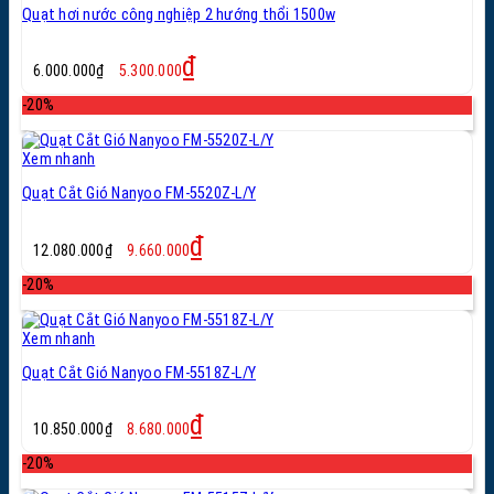
Quạt hơi nước công nghiệp 2 hướng thổi 1500w
Giá
Giá
₫
6.000.000
₫
5.300.000
gốc
hiện
là:
tại
-20%
6.000.000₫.
là:
5.300.000₫.
Xem nhanh
Quạt Cắt Gió Nanyoo FM-5520Z-L/Y
Giá
Giá
₫
12.080.000
₫
9.660.000
gốc
hiện
là:
tại
-20%
12.080.000₫.
là:
9.660.000₫.
Xem nhanh
Quạt Cắt Gió Nanyoo FM-5518Z-L/Y
Giá
Giá
₫
10.850.000
₫
8.680.000
gốc
hiện
là:
tại
-20%
10.850.000₫.
là: