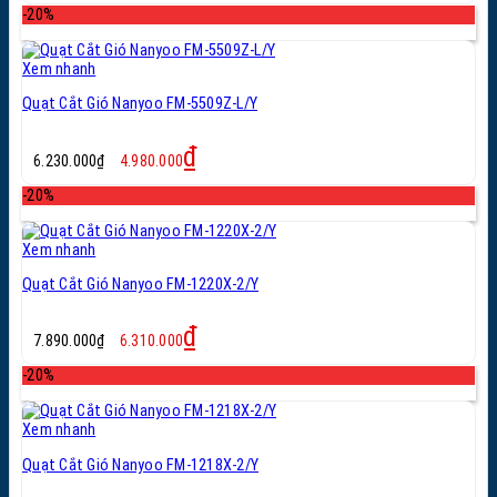
là:
tại
-20%
6.510.000₫.
là:
5.210.000₫.
Xem nhanh
Quạt Cắt Gió Nanyoo FM-5509Z-L/Y
Giá
Giá
₫
6.230.000
₫
4.980.000
gốc
hiện
là:
tại
-20%
6.230.000₫.
là:
4.980.000₫.
Xem nhanh
Quạt Cắt Gió Nanyoo FM-1220X-2/Y
Giá
Giá
₫
7.890.000
₫
6.310.000
gốc
hiện
là:
tại
-20%
7.890.000₫.
là:
6.310.000₫.
Xem nhanh
Quạt Cắt Gió Nanyoo FM-1218X-2/Y