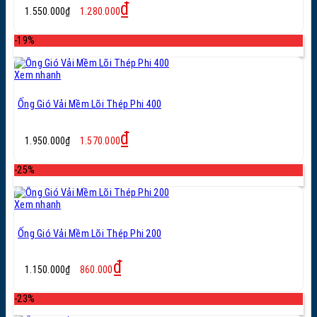
Giá
Giá
₫
1.550.000
₫
1.280.000
gốc
hiện
là:
tại
-19%
1.550.000₫.
là:
1.280.000₫.
Xem nhanh
Ống Gió Vải Mềm Lõi Thép Phi 400
Giá
Giá
₫
1.950.000
₫
1.570.000
gốc
hiện
là:
tại
-25%
1.950.000₫.
là:
1.570.000₫.
Xem nhanh
Ống Gió Vải Mềm Lõi Thép Phi 200
Giá
Giá
₫
1.150.000
₫
860.000
gốc
hiện
là:
tại
-23%
1.150.000₫.
là:
860.000₫.