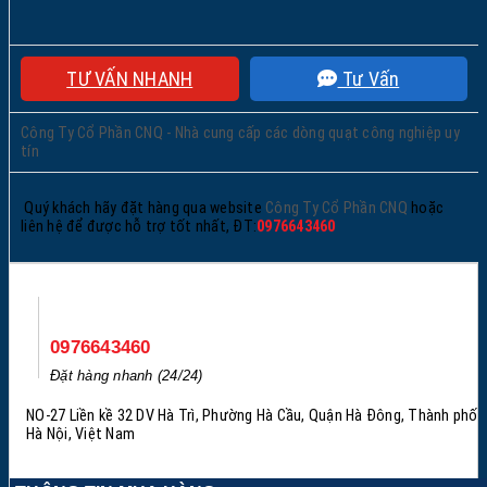
TƯ VẤN NHANH
Tư Vấn
Công Ty Cổ Phần CNQ - Nhà cung cấp các dòng quạt công nghiệp uy
tín
Quý khách hãy đặt hàng qua website
Công Ty Cổ Phần CNQ
hoặc
liên hệ để được hỗ trợ tốt nhất, ĐT:
0976643460
0976643460
Đặt hàng nhanh (24/24)
NO-27 Liền kề 32 DV Hà Trì, Phường Hà Cầu, Quận Hà Đông, Thành phố
Hà Nội, Việt Nam