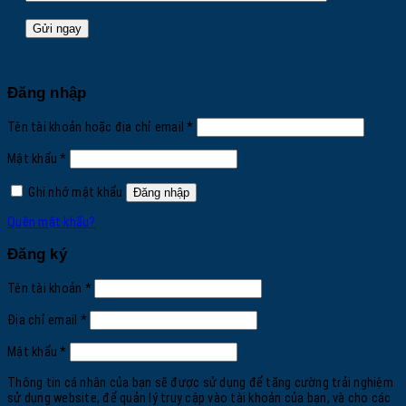
Đăng nhập
Bắt
Tên tài khoản hoặc địa chỉ email
*
buộc
Bắt
Mật khẩu
*
buộc
Ghi nhớ mật khẩu
Đăng nhập
Quên mật khẩu?
Đăng ký
Bắt
Tên tài khoản
*
buộc
Bắt
Địa chỉ email
*
buộc
Bắt
Mật khẩu
*
buộc
Thông tin cá nhân của bạn sẽ được sử dụng để tăng cường trải nghiệm
sử dụng website, để quản lý truy cập vào tài khoản của bạn, và cho các