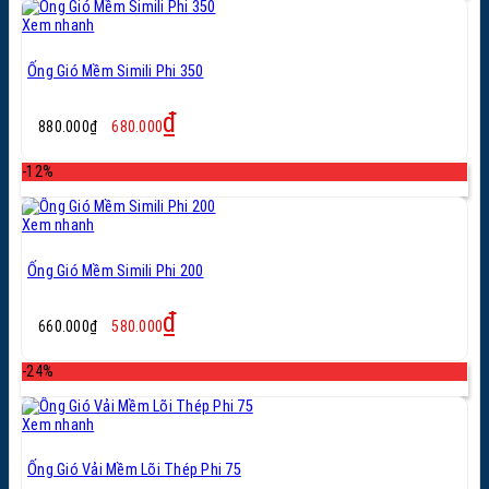
Xem nhanh
Ống Gió Mềm Simili Phi 350
Giá
Giá
₫
880.000
₫
680.000
gốc
hiện
là:
tại
-12%
880.000₫.
là:
680.000₫.
Xem nhanh
Ống Gió Mềm Simili Phi 200
Giá
Giá
₫
660.000
₫
580.000
gốc
hiện
là:
tại
-24%
660.000₫.
là:
580.000₫.
Xem nhanh
Ống Gió Vải Mềm Lõi Thép Phi 75