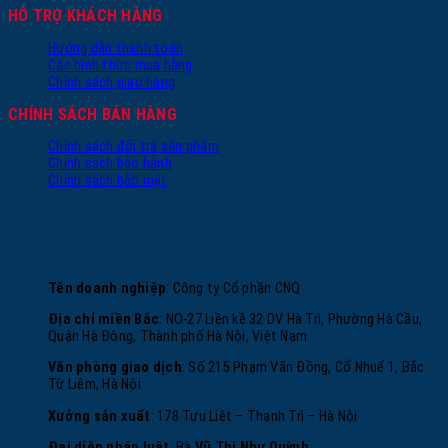
HỖ TRỢ KHÁCH HÀNG
Hướng dẫn thanh toán
Các hình thức mua hàng
Chính sách giao hàng
CHÍNH SÁCH BÁN HÀNG
Chính sách đổi trả sản phẩm
Chính sách bảo hành
Chính sách bảo mật
Tên doanh nghiệp
: Công ty Cổ phần CNQ
Địa chỉ miền Bắc
: NO-27 Liền kề 32 DV Hà Trì, Phường Hà Cầu,
Quận Hà Đông, Thành phố Hà Nội, Việt Nam
Văn phòng giao dịch
: Số 215 Phạm Văn Đồng, Cổ Nhuế 1, Bắc
Từ Liêm, Hà Nội
Xưởng sản xuất
: 178 Tựu Liệt – Thanh Trì – Hà Nội
Đại diện pháp luật
: Bà
Vũ Thị Như Quỳnh