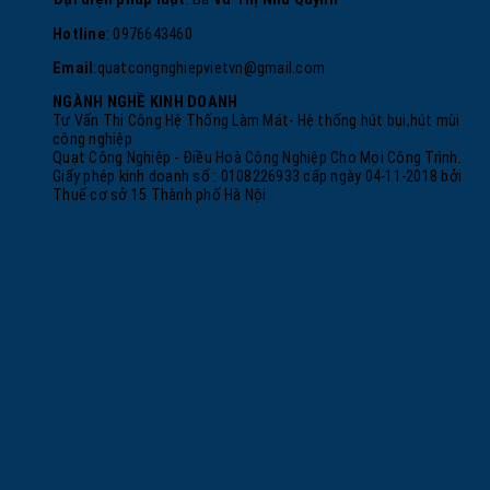
Hotline
: 0976643460
Email
:
quatcongnghiepvietvn@gmail.com
NGÀNH NGHỀ KINH DOANH
Tư Vấn Thi Công Hệ Thống Làm Mát- Hệ thống hút bụi,hút mùi
công nghiệp
Quạt Công Nghiệp - Điều Hoà Công Nghiệp Cho Mọi Công Trình.
Giấy phép kinh doanh số : 0108226933 cấp ngày 04-11-2018 bởi
Thuế cơ sở 15 Thành phố Hà Nội