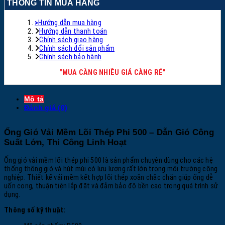
THÔNG TIN MUA HÀNG
>
Hướng dẫn mua hàng
Hướng dẫn thanh toán
Chính sách giao hàng
Chính sách đổi sản phẩm
Chính sách bảo hành
"MUA CÀNG NHIỀU GIÁ CÀNG RẺ"
Mô tả
Đánh giá (0)
Ống Gió Vải Mềm Lõi Thép Phi 500 – Dẫn Gió Công
Suất Lớn, Thi Công Linh Hoạt
Ống gió vải mềm lõi thép phi 500 là sản phẩm chuyên dùng cho các hệ
thống thông gió và hút mùi có lưu lượng rất lớn trong môi trường công
nghiệp. Thiết kế vải mềm kết hợp lõi thép xoắn chắc chắn giúp ống dễ
uốn cong, thuận tiện lắp đặt và đảm bảo độ bền cao trong quá trình sử
dụng.
Thông số kỹ thuật: