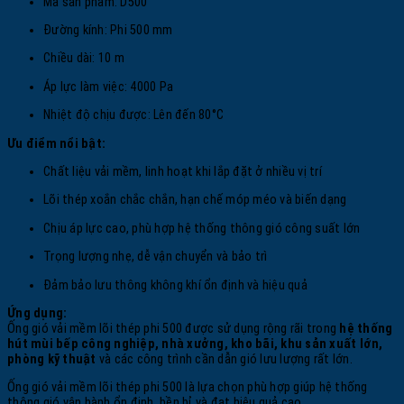
Mã sản phẩm: D500
Đường kính: Phi 500 mm
Chiều dài: 10 m
Áp lực làm việc: 4000 Pa
Nhiệt độ chịu được: Lên đến 80°C
Ưu điểm nổi bật:
Chất liệu vải mềm, linh hoạt khi lắp đặt ở nhiều vị trí
Lõi thép xoắn chắc chắn, hạn chế móp méo và biến dạng
Chịu áp lực cao, phù hợp hệ thống thông gió công suất lớn
Trọng lượng nhẹ, dễ vận chuyển và bảo trì
Đảm bảo lưu thông không khí ổn định và hiệu quả
Ứng dụng:
Ống gió vải mềm lõi thép phi 500 được sử dụng rộng rãi trong
hệ thống
hút mùi bếp công nghiệp, nhà xưởng, kho bãi, khu sản xuất lớn,
phòng kỹ thuật
và các công trình cần dẫn gió lưu lượng rất lớn.
Ống gió vải mềm lõi thép phi 500 là lựa chọn phù hợp giúp hệ thống
thông gió vận hành ổn định, bền bỉ và đạt hiệu quả cao.