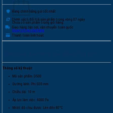
Hàng chính hãng giá tốt nhất
Chính sách đổi trả sản phẩm trong vòng 07 ngày
Chưa có sản phẩm trong giỏ hàng.
Giao hàng tận nơi, vận chuyển toàn quốc
Quay trở lại cửa hàng
Thanh toán linh hoạt
Ống Gió Vải Mềm Lõi Thép Phi 500
Thông số kỹ thuật:
Mã sản phẩm: D500
Đường kính: Phi 500 mm
Chiều dài: 10 m
Áp lực làm việc: 4000 Pa
Nhiệt độ chịu được: Lên đến 80°C