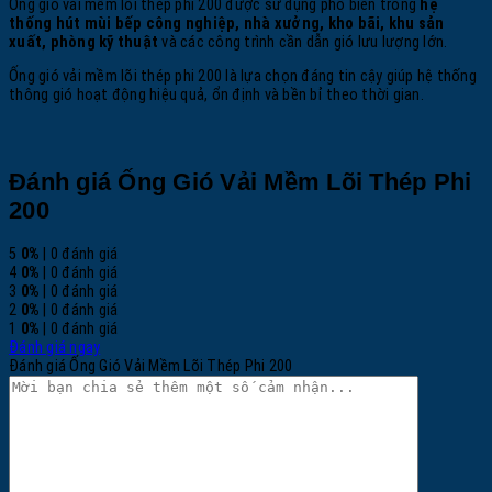
Ống gió vải mềm lõi thép phi 200 được sử dụng phổ biến trong
hệ
thống hút mùi bếp công nghiệp, nhà xưởng, kho bãi, khu sản
xuất, phòng kỹ thuật
và các công trình cần dẫn gió lưu lượng lớn.
Ống gió vải mềm lõi thép phi 200 là lựa chọn đáng tin cậy giúp hệ thống
thông gió hoạt động hiệu quả, ổn định và bền bỉ theo thời gian.
Đánh giá Ống Gió Vải Mềm Lõi Thép Phi
200
5
0%
| 0 đánh giá
4
0%
| 0 đánh giá
3
0%
| 0 đánh giá
2
0%
| 0 đánh giá
1
0%
| 0 đánh giá
Đánh giá ngay
Đánh giá Ống Gió Vải Mềm Lõi Thép Phi 200