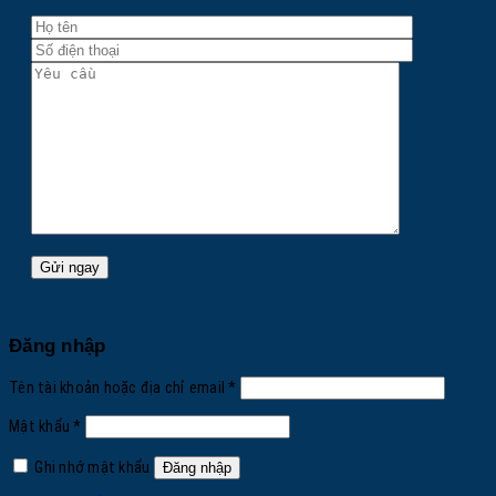
Đăng nhập
Bắt
Tên tài khoản hoặc địa chỉ email
*
buộc
Bắt
Mật khẩu
*
buộc
Ghi nhớ mật khẩu
Đăng nhập