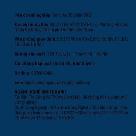
Tên doanh nghiệp
: Công ty Cổ phần CNQ
Địa chỉ miền Bắc
: NO-27 Liền kề 32 DV Hà Trì, Phường Hà Cầu,
Quận Hà Đông, Thành phố Hà Nội, Việt Nam
Văn phòng giao dịch
: Số 215 Phạm Văn Đồng, Cổ Nhuế 1, Bắc
Từ Liêm, Hà Nội
Xưởng sản xuất
: 178 Tựu Liệt – Thanh Trì – Hà Nội
Đại diện pháp luật
: Bà
Vũ Thị Như Quỳnh
Hotline
: 0976643460
Email
:
quatcongnghiepvietvn@gmail.com
NGÀNH NGHỀ KINH DOANH
Tư Vấn Thi Công Hệ Thống Làm Mát- Hệ thống hút bụi,hút mùi
công nghiệp
Quạt Công Nghiệp - Điều Hoà Công Nghiệp Cho Mọi Công Trình.
Giấy phép kinh doanh số : 0108226933 cấp ngày 04-11-2018 bởi
Thuế cơ sở 15 Thành phố Hà Nội