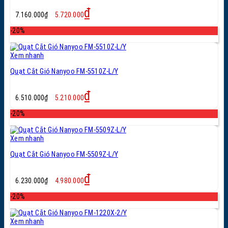
Giá
Giá
₫
7.160.000
₫
5.720.000
gốc
hiện
là:
tại
-20%
7.160.000₫.
là:
5.720.000₫.
Xem nhanh
Quạt Cắt Gió Nanyoo FM-5510Z-L/Y
Giá
Giá
₫
6.510.000
₫
5.210.000
gốc
hiện
là:
tại
-20%
6.510.000₫.
là:
5.210.000₫.
Xem nhanh
Quạt Cắt Gió Nanyoo FM-5509Z-L/Y
Giá
Giá
₫
6.230.000
₫
4.980.000
gốc
hiện
là:
tại
-20%
6.230.000₫.
là:
4.980.000₫.
Xem nhanh