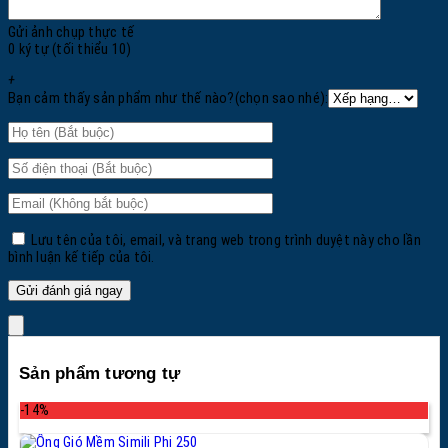
Gửi ảnh chụp thực tế
0 ký tự (tối thiểu 10)
+
Bạn cảm thấy sản phẩm như thế nào?(chọn sao nhé):
Lưu tên của tôi, email, và trang web trong trình duyệt này cho lần
bình luận kế tiếp của tôi.
Sản phẩm tương tự
-14%