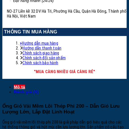
Đặt hàng nhanh (24/24)
NO-27 Liền kề 32 DV Hà Trì, Phường Hà Cầu, Quận Hà Đông, Thành phố
Hà Nội, Việt Nam
THÔNG TIN MUA HÀNG
>
Hướng dẫn mua hàng
Hướng dẫn thanh toán
Chính sách giao hàng
Chính sách đổi sản phẩm
Chính sách bảo hành
"MUA CÀNG NHIỀU GIÁ CÀNG RẺ"
Mô tả
Đánh giá (0)
Ống Gió Vải Mềm Lõi Thép Phi 200 – Dẫn Gió Lưu
Lượng Lớn, Lắp Đặt Linh Hoạt
Ống gió vải mềm lõi thép phi 200 là giải pháp dẫn gió hiệu quả cho các
hệ thống thông gió và hút mùi cần lưu lượng lớn. Sản phẩm có cấu tạo