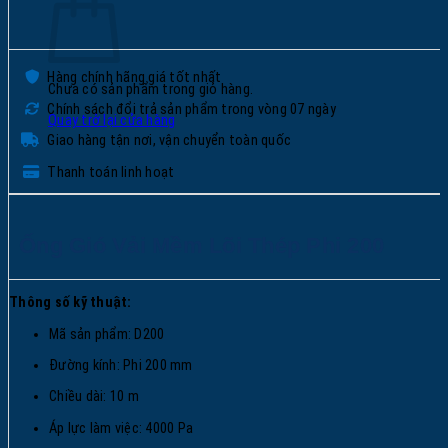
Hàng chính hãng giá tốt nhất
Chưa có sản phẩm trong giỏ hàng.
Chính sách đổi trả sản phẩm trong vòng 07 ngày
Quay trở lại cửa hàng
Giao hàng tận nơi, vận chuyển toàn quốc
Thanh toán linh hoạt
Ống Gió Vải Mềm Lõi Thép Phi 200
Thông số kỹ thuật:
Mã sản phẩm: D200
Đường kính: Phi 200 mm
Chiều dài: 10 m
Áp lực làm việc: 4000 Pa