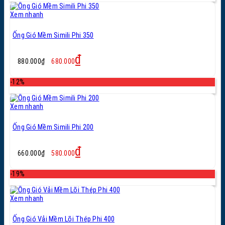
1.150.000₫.
Xem nhanh
Ống Gió Mềm Simili Phi 350
Giá
Giá
₫
880.000
₫
680.000
gốc
hiện
là:
tại
-12%
880.000₫.
là:
680.000₫.
Xem nhanh
Ống Gió Mềm Simili Phi 200
Giá
Giá
₫
660.000
₫
580.000
gốc
hiện
là:
tại
-19%
660.000₫.
là:
580.000₫.
Xem nhanh
Ống Gió Vải Mềm Lõi Thép Phi 400