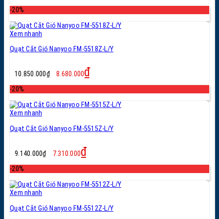
là:
tại
-20%
12.080.000₫.
là:
9.660.000₫.
Xem nhanh
Quạt Cắt Gió Nanyoo FM-5518Z-L/Y
Giá
Giá
₫
10.850.000
₫
8.680.000
gốc
hiện
là:
tại
-20%
10.850.000₫.
là:
8.680.000₫.
Xem nhanh
Quạt Cắt Gió Nanyoo FM-5515Z-L/Y
Giá
Giá
₫
9.140.000
₫
7.310.000
gốc
hiện
là:
tại
-20%
9.140.000₫.
là:
7.310.000₫.
Xem nhanh
Quạt Cắt Gió Nanyoo FM-5512Z-L/Y