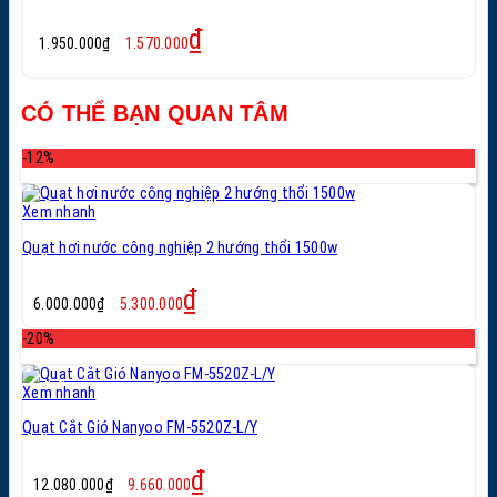
Giá
Giá
₫
1.950.000
₫
1.570.000
gốc
hiện
là:
tại
1.950.000₫.
là:
CÓ THỂ BẠN QUAN TÂM
1.570.000₫.
-12%
Xem nhanh
Quạt hơi nước công nghiệp 2 hướng thổi 1500w
Giá
Giá
₫
6.000.000
₫
5.300.000
gốc
hiện
là:
tại
-20%
6.000.000₫.
là:
5.300.000₫.
Xem nhanh
Quạt Cắt Gió Nanyoo FM-5520Z-L/Y
Giá
Giá
₫
12.080.000
₫
9.660.000
gốc
hiện