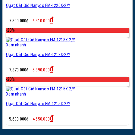
Quạt Cắt Gió Nanyoo FM-1220X-2/Y
Giá
Giá
₫
7.890.000
₫
6.310.000
gốc
hiện
là:
tại
-20%
7.890.000₫.
là:
6.310.000₫.
Xem nhanh
Quạt Cắt Gió Nanyoo FM-1218X-2/Y
Giá
Giá
₫
7.370.000
₫
5.890.000
gốc
hiện
là:
tại
-20%
7.370.000₫.
là:
5.890.000₫.
Xem nhanh
Quạt Cắt Gió Nanyoo FM-1215X-2/Y
Giá
Giá
₫
5.690.000
₫
4.550.000
gốc
hiện
là:
tại
5.690.000₫.
là: