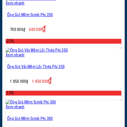
Xem nhanh
Ống Gió Mềm Simili Phi 250
Giá
Giá
₫
700.000
₫
600.000
gốc
hiện
là:
tại
-22%
700.000₫.
là:
600.000₫.
Xem nhanh
Ống Gió Vải Mềm Lõi Thép Phi 350
Giá
Giá
₫
1.850.000
₫
1.450.000
gốc
hiện
là:
tại
-13%
1.850.000₫.
là:
1.450.000₫.
Xem nhanh
Ống Gió Mềm Simili Phi 300