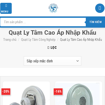
Skip
to
MENU
content
Tìm
kiếm
TÌM KIẾM
sản
phẩm
Quạt Ly Tâm Cao Áp Nhập Khẩu
Trang chủ
/
Quạt Ly Tâm Công Nghiệp
/
Quạt Ly Tâm Cao Áp Nhập Khẩu
LỌC
-20%
-16%