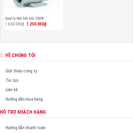
Quạt ly tâm hút mùi 550W
Giá
Giá
₫
1.650.000
₫
1.250.000
gốc
hiện
là:
tại
1.650.000₫.
là:
1.250.000₫.
VỀ CHÚNG TÔI
Giới thiệu công ty
Tin tức
Liên hệ
Hướng dẫn mua hàng
HỖ TRỢ KHÁCH HÀNG
Hướng dẫn thanh toán