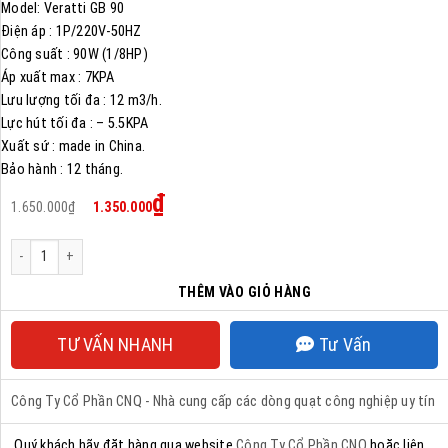
Model: Veratti GB 90
Điện áp : 1P/220V-50HZ
Công suất : 90W (1/8HP)
Áp xuất max : 7KPA
Lưu lượng tối đa : 12 m3/h.
Lực hút tối đa : – 5.5KPA
Xuất sứ : made in China.
Bảo hành : 12 tháng.
Giá
Giá
₫
1.650.000
₫
1.350.000
gốc
hiện
là:
tại
1.650.000₫.
là:
Quạt thổi khí con sò Gb-90 số lượng
1.350.000₫.
THÊM VÀO GIỎ HÀNG
TƯ VẤN NHANH
Tư Vấn
Công Ty Cổ Phần CNQ - Nhà cung cấp các dòng quạt công nghiệp uy tín
Quý khách hãy đặt hàng qua website
Công Ty Cổ Phần CNQ
hoặc liên