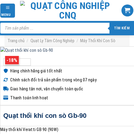
Skip
to
MENU
content
Tìm
kiếm
TÌM KIẾM
sản
phẩm
Trang chủ
/
Quạt Ly Tâm Công Nghiệp
/
Máy Thổi Khí Con Sò
-18%
Hàng chính hãng giá tốt nhất
Chính sách đổi trả sản phẩm trong vòng 07 ngày
Giao hàng tận nơi, vận chuyển toàn quốc
Thanh toán linh hoạt
Quạt thổi khí con sò Gb-90
Máy thổi khí Veratti GB 90 (90W)