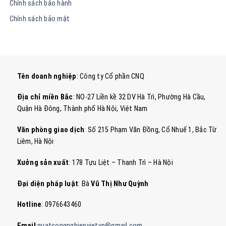
Chính sách bảo hành
Chính sách bảo mật
Tên doanh nghiệp
: Công ty Cổ phần CNQ
Địa chỉ miền Bắc
: NO-27 Liền kề 32 DV Hà Trì, Phường Hà Cầu,
Quận Hà Đông, Thành phố Hà Nội, Việt Nam
Văn phòng giao dịch
: Số 215 Phạm Văn Đồng, Cổ Nhuế 1, Bắc Từ
Liêm, Hà Nội
Xưởng sản xuất
: 178 Tựu Liệt – Thanh Trì – Hà Nội
Đại diện pháp luật
: Bà
Vũ Thị Như Quỳnh
Hotline
: 0976643460
Email
:
quatcongnghiepvietvn@gmail.com