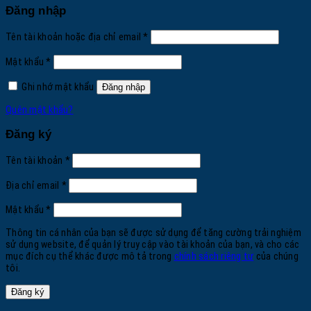
Đăng nhập
Bắt
Tên tài khoản hoặc địa chỉ email
*
buộc
Bắt
Mật khẩu
*
buộc
Ghi nhớ mật khẩu
Đăng nhập
Quên mật khẩu?
Đăng ký
Bắt
Tên tài khoản
*
buộc
Bắt
Địa chỉ email
*
buộc
Bắt
Mật khẩu
*
buộc
Thông tin cá nhân của bạn sẽ được sử dụng để tăng cường trải nghiệm
sử dụng website, để quản lý truy cập vào tài khoản của bạn, và cho các
mục đích cụ thể khác được mô tả trong
chính sách riêng tư
của chúng
tôi.
Đăng ký