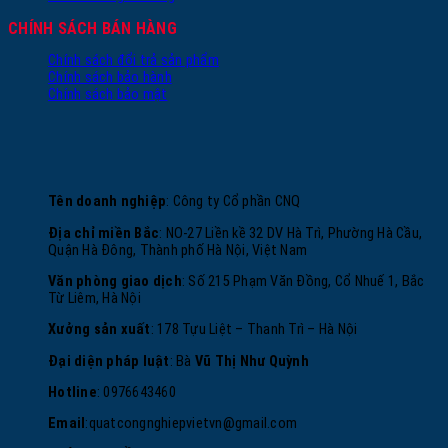
CHÍNH SÁCH BÁN HÀNG
Chính sách đổi trả sản phẩm
Chính sách bảo hành
Chính sách bảo mật
Tên doanh nghiệp
: Công ty Cổ phần CNQ
Địa chỉ miền Bắc
: NO-27 Liền kề 32 DV Hà Trì, Phường Hà Cầu,
Quận Hà Đông, Thành phố Hà Nội, Việt Nam
Văn phòng giao dịch
: Số 215 Phạm Văn Đồng, Cổ Nhuế 1, Bắc
Từ Liêm, Hà Nội
Xưởng sản xuất
: 178 Tựu Liệt – Thanh Trì – Hà Nội
Đại diện pháp luật
: Bà
Vũ Thị Như Quỳnh
Hotline
: 0976643460
Email
:
quatcongnghiepvietvn@gmail.com