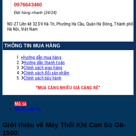
0976643460
Đặt hàng nhanh (24/24)
NO-27 Liền kề 32 DV Hà Trì, Phường Hà Cầu, Quận Hà Đông, Thành phố
Hà Nội, Việt Nam
THÔNG TIN MUA HÀNG
>
Hướng dẫn mua hàng
Hướng dẫn thanh toán
Chính sách giao hàng
Chính sách đổi sản phẩm
Chính sách bảo hành
"MUA CÀNG NHIỀU GIÁ CÀNG RẺ"
Mô tả
Đánh giá (0)
Giới thiệu về Máy Thổi Khí Con Sò Gb-
1500: