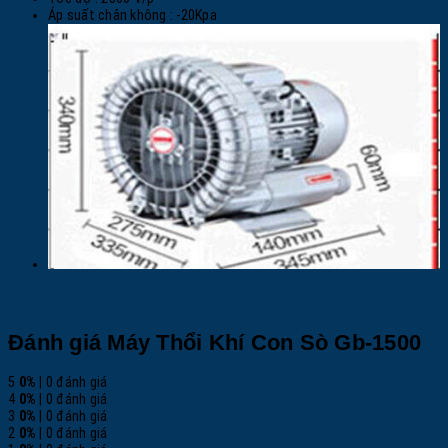
Áp suất chân không : -20Kpa
Đánh giá Máy Thổi Khí Con Sò Gb-1500
5
0%
| 0 đánh giá
4
0%
| 0 đánh giá
3
0%
| 0 đánh giá
2
0%
| 0 đánh giá