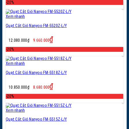
là:
tại
-20%
6.000.000₫.
là:
5.300.000₫.
Xem nhanh
Quạt Cắt Gió Nanyoo FM-5520Z-L/Y
Giá
Giá
₫
12.080.000
₫
9.660.000
gốc
hiện
là:
tại
-20%
12.080.000₫.
là:
9.660.000₫.
Xem nhanh
Quạt Cắt Gió Nanyoo FM-5518Z-L/Y
Giá
Giá
₫
10.850.000
₫
8.680.000
gốc
hiện
là:
tại
-20%
10.850.000₫.
là:
8.680.000₫.
Xem nhanh
Quạt Cắt Gió Nanyoo FM-5515Z-L/Y