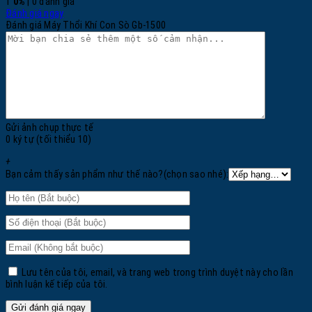
1
0%
| 0 đánh giá
Đánh giá ngay
Đánh giá Máy Thổi Khí Con Sò Gb-1500
Gửi ảnh chụp thực tế
0 ký tự (tối thiểu 10)
+
Bạn cảm thấy sản phẩm như thế nào?(chọn sao nhé):
Lưu tên của tôi, email, và trang web trong trình duyệt này cho lần
bình luận kế tiếp của tôi.