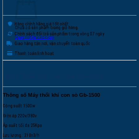
Hàng chính hãng giá tốt nhất
Chưa có sản phẩm trong giỏ hàng.
Chính sách đổi trả sản phẩm trong vòng 07 ngày
Quay trở lại cửa hàng
Giao hàng tận nơi, vận chuyển toàn quốc
Thanh toán linh hoạt
Máy Thổi Khí Con Sò Gb-1500
Thông số Máy thổi khí con sò Gb-1500
Công suất 1500w
Điện áp 220v/380v
Áp suất tối đa 25Kpa
Lưu lượng : 210n3/h