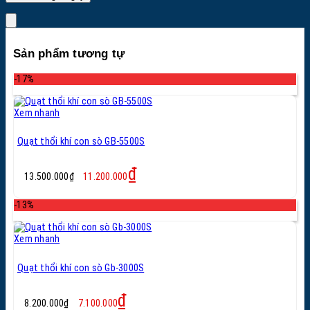
Sản phẩm tương tự
-17%
Xem nhanh
Quạt thổi khí con sò GB-5500S
Giá
Giá
₫
13.500.000
₫
11.200.000
gốc
hiện
là:
tại
-13%
13.500.000₫.
là:
11.200.000₫.
Xem nhanh
Quạt thổi khí con sò Gb-3000S
Giá
Giá
₫
8.200.000
₫
7.100.000
gốc
hiện