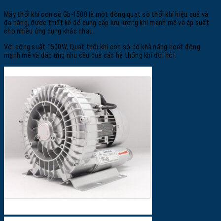
Máy thổi khí con sò Gb-1500 là một đòng quạt sò thổi khí hiệu quả và
đa năng, được thiết kế để cung cấp lưu lượng khí mạnh mẽ và áp suất
cho nhiều ứng dụng khác nhau.
Với công suất 1500W, Quạt thổi khí con sò có khả năng hoạt động
mạnh mẽ và đáp ứng nhu cầu của các hệ thống khí đòi hỏi.