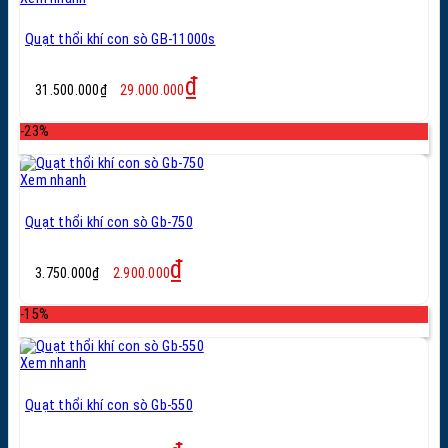
Quạt thổi khí con sò GB-11000s
Giá
Giá
₫
31.500.000
₫
29.000.000
gốc
hiện
là:
tại
-23%
31.500.000₫.
là:
29.000.000₫.
Xem nhanh
Quạt thổi khí con sò Gb-750
Giá
Giá
₫
3.750.000
₫
2.900.000
gốc
hiện
là:
tại
-15%
3.750.000₫.
là:
2.900.000₫.
Xem nhanh
Quạt thổi khí con sò Gb-550
Giá
Giá