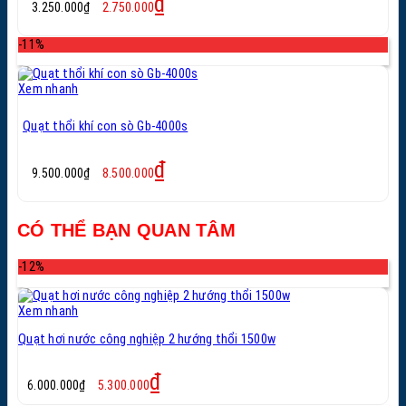
₫
3.250.000
₫
2.750.000
gốc
hiện
là:
tại
-11%
3.250.000₫.
là:
2.750.000₫.
Xem nhanh
Quạt thổi khí con sò Gb-4000s
Giá
Giá
₫
9.500.000
₫
8.500.000
gốc
hiện
là:
tại
9.500.000₫.
là:
CÓ THỂ BẠN QUAN TÂM
8.500.000₫.
-12%
Xem nhanh
Quạt hơi nước công nghiệp 2 hướng thổi 1500w
Giá
Giá
₫
6.000.000
₫
5.300.000
gốc
hiện