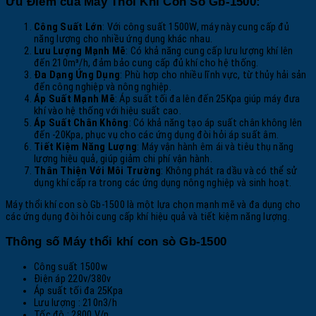
Ưu Điểm của Máy Thổi Khí Con Sò Gb-1500:
Công Suất Lớn
: Với công suất 1500W, máy này cung cấp đủ
năng lượng cho nhiều ứng dụng khác nhau.
Lưu Lượng Mạnh Mẽ
: Có khả năng cung cấp lưu lượng khí lên
đến 210m³/h, đảm bảo cung cấp đủ khí cho hệ thống.
Đa Dạng Ứng Dụng
: Phù hợp cho nhiều lĩnh vực, từ thủy hải sản
đến công nghiệp và nông nghiệp.
Áp Suất Mạnh Mẽ
: Áp suất tối đa lên đến 25Kpa giúp máy đưa
khí vào hệ thống với hiệu suất cao.
Áp Suất Chân Không
: Có khả năng tạo áp suất chân không lên
đến -20Kpa, phục vụ cho các ứng dụng đòi hỏi áp suất âm.
Tiết Kiệm Năng Lượng
: Máy vận hành êm ái và tiêu thụ năng
lượng hiệu quả, giúp giảm chi phí vận hành.
Thân Thiện Với Môi Trường
: Không phát ra dầu và có thể sử
dụng khí cấp ra trong các ứng dụng nông nghiệp và sinh hoạt.
Máy thổi khí con sò Gb-1500 là một lựa chọn mạnh mẽ và đa dụng cho
các ứng dụng đòi hỏi cung cấp khí hiệu quả và tiết kiệm năng lượng.
Thông số Máy thổi khí con sò Gb-1500
Công suất 1500w
Điện áp 220v/380v
Áp suất tối đa 25Kpa
Lưu lượng : 210n3/h
Tốc độ : 2800 V/p