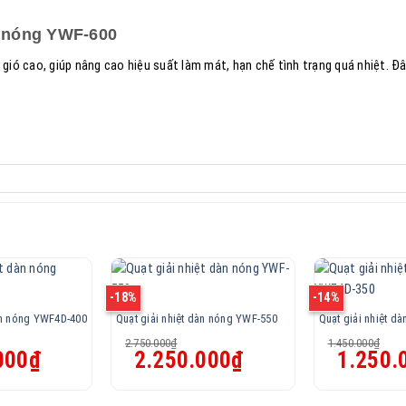
n nóng YWF-600
gió cao, giúp nâng cao hiệu suất làm mát, hạn chế tình trạng quá nhiệt. Đâ
-18%
-14%
dàn nóng YWF4D-400
Quạt giải nhiệt dàn nóng YWF-550
Quạt giải nhiệt d
2.750.000
₫
1.450.000
₫
Giá
Giá
Giá
Giá
000
₫
2.250.000
₫
1.250.
hiện
gốc
hiện
gốc
tại
là:
tại
là:
là:
2.750.000₫.
là:
1.450.000₫.