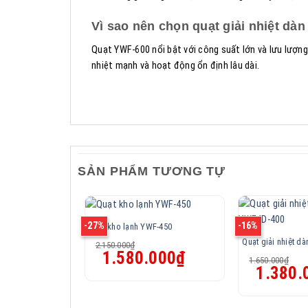
Vì sao nên chọn quạt giải nhiệt dà
Quạt YWF-600 nổi bật với công suất lớn và lưu lượng 
nhiệt mạnh và hoạt động ổn định lâu dài.
SẢN PHẨM TƯƠNG TỰ
-27%
-16%
Quạt kho lạnh YWF-450
Quạt giải nhiệt 
2.150.000
₫
Giá
Giá
1.580.000
₫
1.650.000
₫
gốc
hiện
Giá
1.380.
là:
tại
gốc
2.150.000₫.
là:
là:
1.580.000₫.
1.650.000₫.