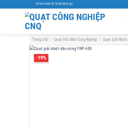
Skip
Chào mừng tới Quạt công nghiệp Cnq
to
content
Trang chủ
/
Quạt Hút Mùi Công Nghiệp
/
Quạt Giải Nhiệt
-19%