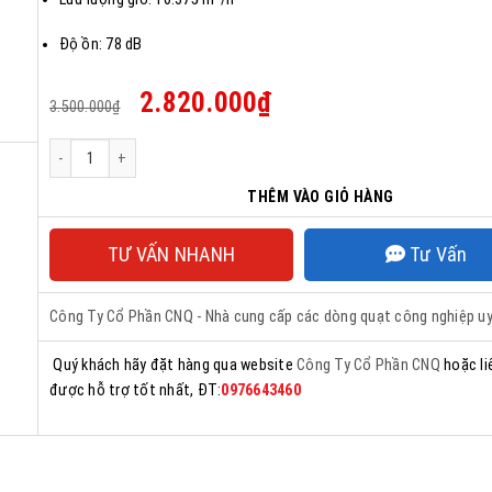
Độ ồn: 78 dB
Giá
Giá
2.820.000
₫
3.500.000
₫
gốc
hiện
là:
tại
3.500.000₫.
là:
Quạt giải nhiệt dàn nóng YWF-600 số lượng
2.820.000₫.
THÊM VÀO GIỎ HÀNG
TƯ VẤN NHANH
Tư Vấn
Công Ty Cổ Phần CNQ - Nhà cung cấp các dòng quạt công nghiệp uy
Quý khách hãy đặt hàng qua website
Công Ty Cổ Phần CNQ
hoặc li
được hỗ trợ tốt nhất, ĐT:
0976643460