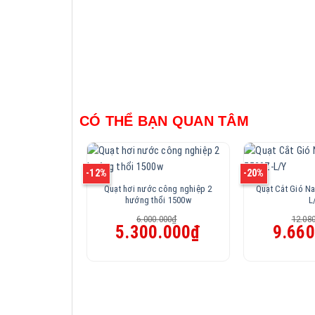
CÓ THỂ BẠN QUAN TÂM
-12%
-20%
Quạt hơi nước công nghiệp 2
Quạt Cắt Gió N
hướng thổi 1500w
L
6.000.000
₫
12.08
Giá
Giá
Giá
5.300.000
₫
9.660
gốc
hiện
gốc
là:
tại
là:
6.000.000₫.
là:
12.080.000₫
5.300.000₫.