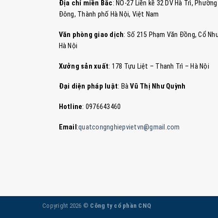
Địa chỉ miền Bắc
: NO-27 Liền kề 32 DV Hà Trì, Phườ
Đông, Thành phố Hà Nội, Việt Nam
Văn phòng giao dịch
: Số 215 Phạm Văn Đồng, Cổ Nhu
Hà Nội
Xưởng sản xuất
: 178 Tựu Liệt – Thanh Trì – Hà Nội
Đại diện pháp luật
: Bà
Vũ Thị Như Quỳnh
Hotline
: 0976643460
Email
:
quatcongnghiepvietvn@gmail.com
Copyright 2026 ©
Công ty cổ phần CNQ