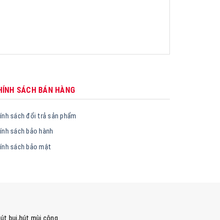
6.510
Giá
5.210
gốc
là:
6.510.000₫.
HÍNH SÁCH BÁN HÀNG
ính sách đổi trả sản phẩm
ính sách bảo hành
ính sách bảo mật
út bụi,hút mùi công