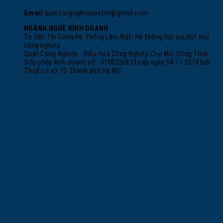
Email
:
quatcongnghiepvietvn@gmail.com
NGÀNH NGHỀ KINH DOANH
Tư Vấn Thi Công Hệ Thống Làm Mát- Hệ thống hút bụi,hút mùi
công nghiệp
Quạt Công Nghiệp - Điều Hoà Công Nghiệp Cho Mọi Công Trình.
Giấy phép kinh doanh số : 0108226933 cấp ngày 04-11-2018 bởi
Thuế cơ sở 15 Thành phố Hà Nội