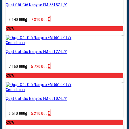
Quạt Cắt Gió Nanyoo FM-5515Z-L/Y
Giá
Giá
₫
9.140.000
₫
7.310.000
gốc
hiện
là:
tại
-20%
9.140.000₫.
là:
7.310.000₫.
Xem nhanh
Quạt Cắt Gió Nanyoo FM-5512Z-L/Y
Giá
Giá
₫
7.160.000
₫
5.720.000
gốc
hiện
là:
tại
-20%
7.160.000₫.
là:
5.720.000₫.
Xem nhanh
Quạt Cắt Gió Nanyoo FM-5510Z-L/Y
Giá
Giá
₫
6.510.000
₫
5.210.000
gốc
hiện
là:
tại
-20%
6.510.000₫.
là: