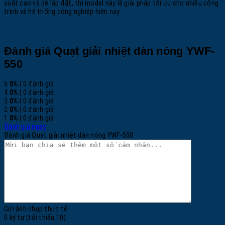
suất cao và dễ lắp đặt, thì model này là giải pháp tối ưu cho nhiều công
trình và hệ thống công nghiệp hiện nay.
Đánh giá Quạt giải nhiệt dàn nóng YWF-
550
5
0%
| 0 đánh giá
4
0%
| 0 đánh giá
3
0%
| 0 đánh giá
2
0%
| 0 đánh giá
1
0%
| 0 đánh giá
Đánh giá ngay
Đánh giá Quạt giải nhiệt dàn nóng YWF-550
Gửi ảnh chụp thực tế
0 ký tự (tối thiểu 10)