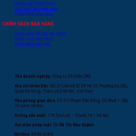
Hướng dẫn thanh toán
Các hình thức mua hàng
Chính sách giao hàng
CHÍNH SÁCH BÁN HÀNG
Chính sách đổi trả sản phẩm
Chính sách bảo hành
Chính sách bảo mật
Tên doanh nghiệp
: Công ty Cổ phần CNQ
Địa chỉ miền Bắc
: NO-27 Liền kề 32 DV Hà Trì, Phường Hà Cầu,
Quận Hà Đông, Thành phố Hà Nội, Việt Nam
Văn phòng giao dịch
: Số 215 Phạm Văn Đồng, Cổ Nhuế 1, Bắc
Từ Liêm, Hà Nội
Xưởng sản xuất
: 178 Tựu Liệt – Thanh Trì – Hà Nội
Đại diện pháp luật
: Bà
Vũ Thị Như Quỳnh
Hotline
: 0976643460