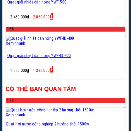
Quạt giải nhiệt dàn nóng YWF-500
Giá
Giá
₫
2.450.000
₫
2.050.000
gốc
hiện
là:
tại
-16%
2.450.000₫.
là:
2.050.000₫.
Xem nhanh
Quạt giải nhiệt dàn nóng YWF4D-400
Giá
Giá
₫
1.650.000
₫
1.380.000
gốc
hiện
là:
tại
1.650.000₫.
là:
CÓ THỂ BẠN QUAN TÂM
1.380.000₫.
-12%
Xem nhanh
Quạt hơi nước công nghiệp 2 hướng thổi 1500w