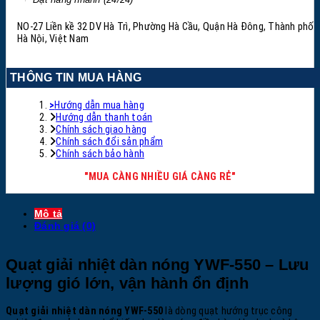
NO-27 Liền kề 32 DV Hà Trì, Phường Hà Cầu, Quận Hà Đông, Thành phố
Hà Nội, Việt Nam
THÔNG TIN MUA HÀNG
>
Hướng dẫn mua hàng
Hướng dẫn thanh toán
Chính sách giao hàng
Chính sách đổi sản phẩm
Chính sách bảo hành
"MUA CÀNG NHIỀU GIÁ CÀNG RẺ"
Mô tả
Đánh giá (0)
Quạt giải nhiệt dàn nóng YWF-550 – Lưu
lượng gió lớn, vận hành ổn định
Quạt giải nhiệt dàn nóng YWF-550
là dòng quạt hướng trục công