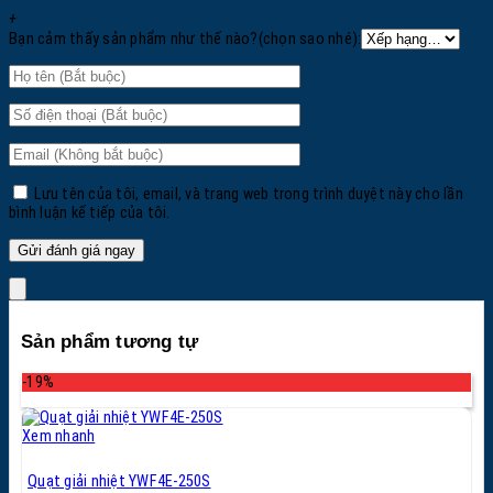
+
Bạn cảm thấy sản phẩm như thế nào?(chọn sao nhé):
Lưu tên của tôi, email, và trang web trong trình duyệt này cho lần
bình luận kế tiếp của tôi.
Sản phẩm tương tự
-19%
Xem nhanh
Quạt giải nhiệt YWF4E-250S