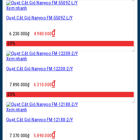
5.210.000₫.
Xem nhanh
Quạt Cắt Gió Nanyoo FM-5509Z-L/Y
Giá
Giá
₫
6.230.000
₫
4.980.000
gốc
hiện
là:
tại
-20%
6.230.000₫.
là:
4.980.000₫.
Xem nhanh
Quạt Cắt Gió Nanyoo FM-1220X-2/Y
Giá
Giá
₫
7.890.000
₫
6.310.000
gốc
hiện
là:
tại
-20%
7.890.000₫.
là:
6.310.000₫.
Xem nhanh
Quạt Cắt Gió Nanyoo FM-1218X-2/Y
Giá
Giá
₫
7.370.000
₫
5.890.000
gốc
hiện