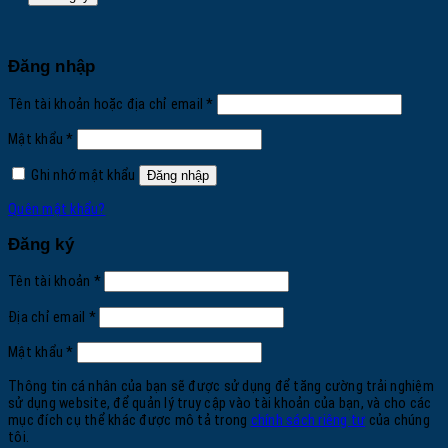
Đăng nhập
Bắt
Tên tài khoản hoặc địa chỉ email
*
buộc
Bắt
Mật khẩu
*
buộc
Ghi nhớ mật khẩu
Đăng nhập
Quên mật khẩu?
Đăng ký
Bắt
Tên tài khoản
*
buộc
Bắt
Địa chỉ email
*
buộc
Bắt
Mật khẩu
*
buộc
Thông tin cá nhân của bạn sẽ được sử dụng để tăng cường trải nghiệm
sử dụng website, để quản lý truy cập vào tài khoản của bạn, và cho các
mục đích cụ thể khác được mô tả trong
chính sách riêng tư
của chúng
tôi.