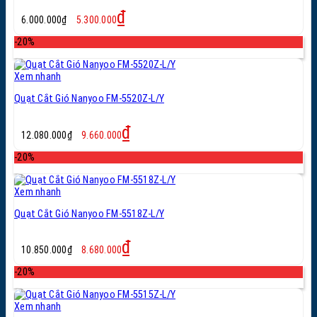
Giá
Giá
₫
6.000.000
₫
5.300.000
gốc
hiện
là:
tại
-20%
6.000.000₫.
là:
5.300.000₫.
Xem nhanh
Quạt Cắt Gió Nanyoo FM-5520Z-L/Y
Giá
Giá
₫
12.080.000
₫
9.660.000
gốc
hiện
là:
tại
-20%
12.080.000₫.
là:
9.660.000₫.
Xem nhanh
Quạt Cắt Gió Nanyoo FM-5518Z-L/Y
Giá
Giá
₫
10.850.000
₫
8.680.000
gốc
hiện
là:
tại
-20%
10.850.000₫.
là:
8.680.000₫.
Xem nhanh