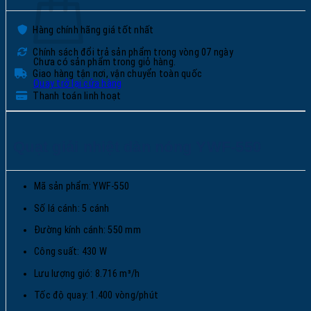
Hàng chính hãng giá tốt nhất
Chính sách đổi trả sản phẩm trong vòng 07 ngày
Chưa có sản phẩm trong giỏ hàng.
Giao hàng tận nơi, vận chuyển toàn quốc
Quay trở lại cửa hàng
Thanh toán linh hoạt
Quạt giải nhiệt dàn nóng YWF-550
Mã sản phẩm: YWF-550
Số lá cánh: 5 cánh
Đường kính cánh: 550 mm
Công suất: 430 W
Lưu lượng gió: 8.716 m³/h
Tốc độ quay: 1.400 vòng/phút