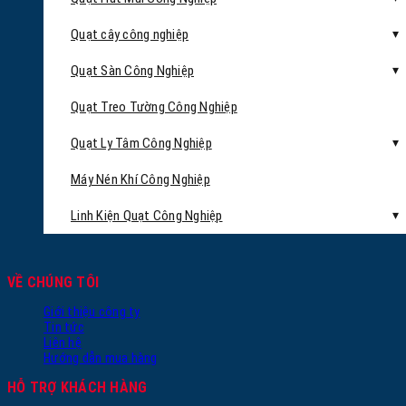
Quạt cây công nghiệp
Quạt Sàn Công Nghiệp
Quạt Treo Tường Công Nghiệp
Quạt Ly Tâm Công Nghiệp
Máy Nén Khí Công Nghiệp
Linh Kiện Quạt Công Nghiệp
VỀ CHÚNG TÔI
Giới thiệu công ty
Tin tức
Liên hệ
Hướng dẫn mua hàng
HỖ TRỢ KHÁCH HÀNG