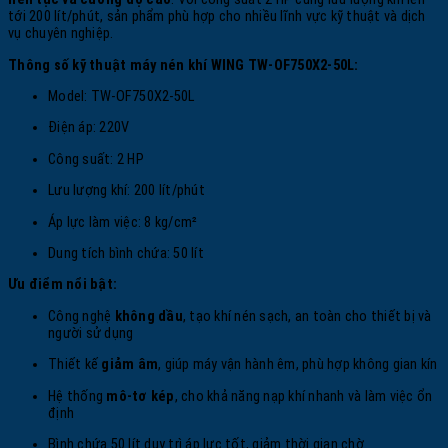
tới 200 lít/phút, sản phẩm phù hợp cho nhiều lĩnh vực kỹ thuật và dịch
vụ chuyên nghiệp.
Thông số kỹ thuật máy nén khí WING TW-OF750X2-50L:
Model: TW-OF750X2-50L
Điện áp: 220V
Công suất: 2 HP
Lưu lượng khí: 200 lít/phút
Áp lực làm việc: 8 kg/cm²
Dung tích bình chứa: 50 lít
Ưu điểm nổi bật:
Công nghệ
không dầu
, tạo khí nén sạch, an toàn cho thiết bị và
người sử dụng
Thiết kế
giảm âm
, giúp máy vận hành êm, phù hợp không gian kín
Hệ thống
mô-tơ kép
, cho khả năng nạp khí nhanh và làm việc ổn
định
Bình chứa 50 lít duy trì áp lực tốt, giảm thời gian chờ