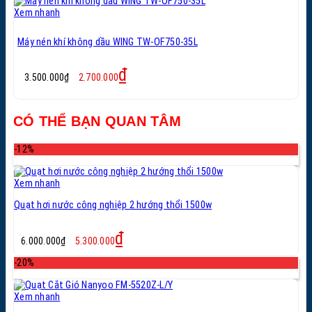
Xem nhanh
Máy nén khí không dầu WING TW-OF750-35L
Giá
Giá
₫
3.500.000
₫
2.700.000
gốc
hiện
là:
tại
3.500.000₫.
là:
CÓ THỂ BẠN QUAN TÂM
2.700.000₫.
-12%
Xem nhanh
Quạt hơi nước công nghiệp 2 hướng thổi 1500w
Giá
Giá
₫
6.000.000
₫
5.300.000
gốc
hiện
là:
tại
-20%
6.000.000₫.
là:
5.300.000₫.
Xem nhanh