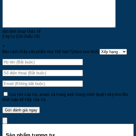
Gửi ảnh chụp thực tế
0 ký tự (tối thiểu 10)
+
Bạn cảm thấy sản phẩm như thế nào?(chọn sao nhé):
Lưu tên của tôi, email, và trang web trong trình duyệt này cho lần
bình luận kế tiếp của tôi.
Sản phẩm tương tự