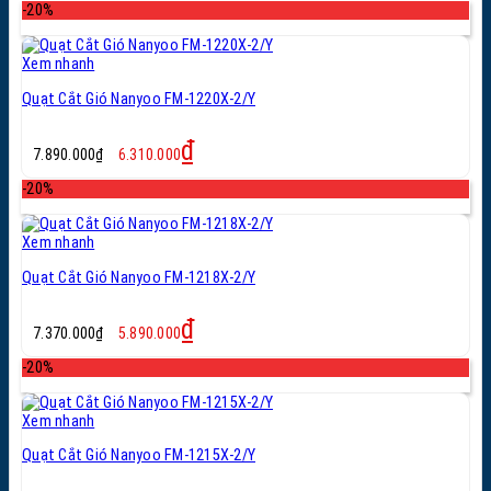
là:
tại
-20%
6.230.000₫.
là:
4.980.000₫.
Xem nhanh
Quạt Cắt Gió Nanyoo FM-1220X-2/Y
Giá
Giá
₫
7.890.000
₫
6.310.000
gốc
hiện
là:
tại
-20%
7.890.000₫.
là:
6.310.000₫.
Xem nhanh
Quạt Cắt Gió Nanyoo FM-1218X-2/Y
Giá
Giá
₫
7.370.000
₫
5.890.000
gốc
hiện
là:
tại
-20%
7.370.000₫.
là:
5.890.000₫.
Xem nhanh
Quạt Cắt Gió Nanyoo FM-1215X-2/Y