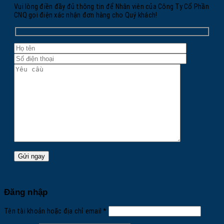
Vui lòng điền đầy đủ thông tin để Nhân viên của Công Ty Cổ Phần
CNQ gọi điện xác nhận đơn hàng cho Quý khách!
Đăng nhập
Bắt
Tên tài khoản hoặc địa chỉ email
*
buộc