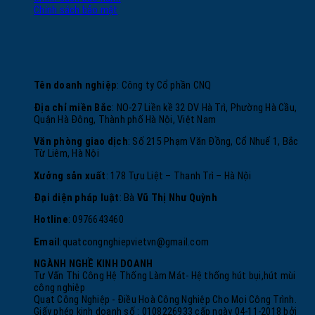
Chính sách bảo mật
Tên doanh nghiệp
: Công ty Cổ phần CNQ
Địa chỉ miền Bắc
: NO-27 Liền kề 32 DV Hà Trì, Phường Hà Cầu,
Quận Hà Đông, Thành phố Hà Nội, Việt Nam
Văn phòng giao dịch
: Số 215 Phạm Văn Đồng, Cổ Nhuế 1, Bắc
Từ Liêm, Hà Nội
Xưởng sản xuất
: 178 Tựu Liệt – Thanh Trì – Hà Nội
Đại diện pháp luật
: Bà
Vũ Thị Như Quỳnh
Hotline
: 0976643460
Email
:
quatcongnghiepvietvn@gmail.com
NGÀNH NGHỀ KINH DOANH
Tư Vấn Thi Công Hệ Thống Làm Mát- Hệ thống hút bụi,hút mùi
công nghiệp
Quạt Công Nghiệp - Điều Hoà Công Nghiệp Cho Mọi Công Trình.
Giấy phép kinh doanh số : 0108226933 cấp ngày 04-11-2018 bởi