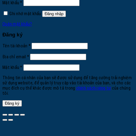
Bắt
Mật khẩu
*
buộc
Ghi nhớ mật khẩu
Đăng nhập
Quên mật khẩu?
Đăng ký
Bắt
Tên tài khoản
*
buộc
Bắt
Địa chỉ email
*
buộc
Bắt
Mật khẩu
*
buộc
Thông tin cá nhân của bạn sẽ được sử dụng để tăng cường trải nghiệm
sử dụng website, để quản lý truy cập vào tài khoản của bạn, và cho các
mục đích cụ thể khác được mô tả trong
chính sách riêng tư
của chúng
tôi.
Đăng ký