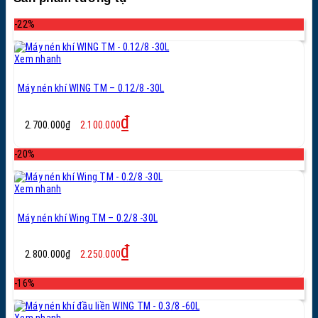
-22%
Xem nhanh
Máy nén khí WING TM – 0.12/8 -30L
Giá
Giá
₫
2.700.000
₫
2.100.000
gốc
hiện
là:
tại
-20%
2.700.000₫.
là:
2.100.000₫.
Xem nhanh
Máy nén khí Wing TM – 0.2/8 -30L
Giá
Giá
₫
2.800.000
₫
2.250.000
gốc
hiện
là:
tại
-16%
2.800.000₫.
là:
2.250.000₫.