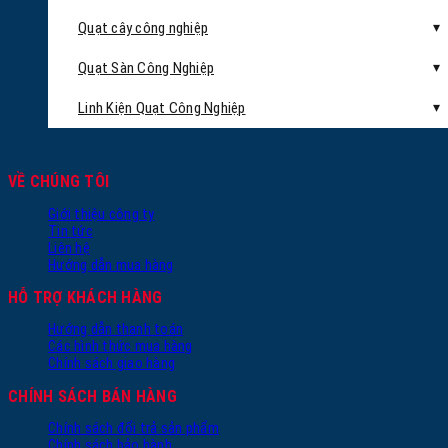
Quạt cây công nghiệp
Quạt Sàn Công Nghiệp
Linh Kiện Quạt Công Nghiệp
VỀ CHÚNG TÔI
Giới thiệu công ty
Tin tức
Liên hệ
Hướng dẫn mua hàng
HỖ TRỢ KHÁCH HÀNG
Hướng dẫn thanh toán
Các hình thức mua hàng
Chính sách giao hàng
CHÍNH SÁCH BÁN HÀNG
Chính sách đổi trả sản phẩm
Chính sách bảo hành