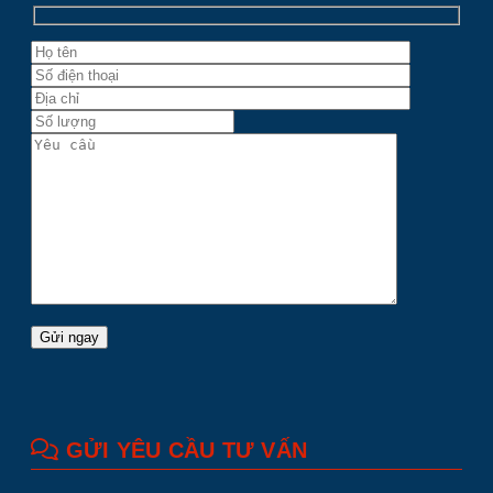
GỬI YÊU CẦU TƯ VẤN