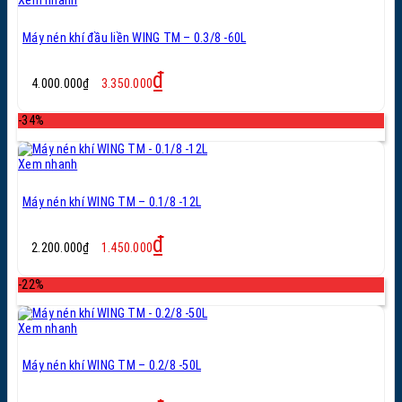
Xem nhanh
Máy nén khí đầu liền WING TM – 0.3/8 -60L
Giá
Giá
₫
4.000.000
₫
3.350.000
gốc
hiện
là:
tại
-34%
4.000.000₫.
là:
3.350.000₫.
Xem nhanh
Máy nén khí WING TM – 0.1/8 -12L
Giá
Giá
₫
2.200.000
₫
1.450.000
gốc
hiện
là:
tại
-22%
2.200.000₫.
là:
1.450.000₫.
Xem nhanh
Máy nén khí WING TM – 0.2/8 -50L