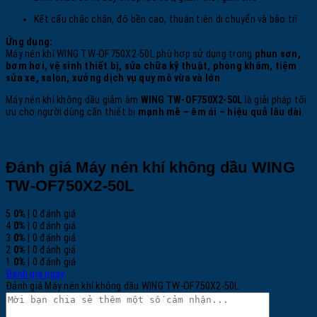
Kết cấu chắc chắn, độ bền cao, thuận tiện di chuyển và bảo trì
Ứng dụng:
Máy nén khí WING TW-OF750X2-50L phù hợp sử dụng trong
phun sơn,
bơm hơi, vệ sinh thiết bị, sửa chữa kỹ thuật, phòng khám, tiệm
sửa xe, salon, xưởng dịch vụ quy mô vừa và lớn
.
Máy nén khí không dầu giảm âm
WING TW-OF750X2-50L
là giải pháp tối
ưu cho người dùng cần thiết bị
mạnh mẽ – êm ái – hiệu quả lâu dài
.
Đánh giá Máy nén khí không dầu WING
TW-OF750X2-50L
5
0%
| 0 đánh giá
4
0%
| 0 đánh giá
3
0%
| 0 đánh giá
2
0%
| 0 đánh giá
1
0%
| 0 đánh giá
Đánh giá ngay
Đánh giá Máy nén khí không dầu WING TW-OF750X2-50L