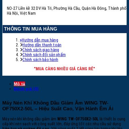
NO-27 Liền kề 32 DV Hà Trì, Phường Hà Cầu, Quận Hà Đông, Thành phố
Hà Nội, Việt Nam
THÔNG TIN MUA HÀNG
>
Hướng dẫn mua hàng
Hướng dẫn thanh toán
Chính sách giao hàng
Chính sách đổi sản phẩm
Chính sách bảo hành
"MUA CÀNG NHIỀU GIÁ CÀNG RẺ"
Mô tả
Đánh giá (0)
Máy Nén Khí Không Dầu Giảm Âm WING TW-
OF750X2-50L – Hiệu Suất Cao, Vận Hành Êm Ái
Máy nén khí không dầu giảm âm
WING TW-OF750X2-50L
là thiết bị cung
cấp khí nén sạch với công suất lớn, đáp ứng tốt các nhu cầu sử dụng
liên tục và cường độ cao
. Với công suất 2 HP cùng lưu lượng khí lên