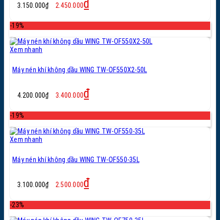
Giá
Giá
₫
3.150.000
₫
2.450.000
gốc
hiện
là:
tại
-19%
3.150.000₫.
là:
2.450.000₫.
Xem nhanh
Máy nén khí không dầu WING TW-OF550X2-50L
Giá
Giá
₫
4.200.000
₫
3.400.000
gốc
hiện
là:
tại
-19%
4.200.000₫.
là:
3.400.000₫.
Xem nhanh
Máy nén khí không dầu WING TW-OF550-35L
Giá
Giá
₫
3.100.000
₫
2.500.000
gốc
hiện
là:
tại
-23%
3.100.000₫.
là:
2.500.000₫.