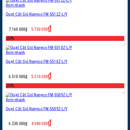
7.310.000₫.
Xem nhanh
Quạt Cắt Gió Nanyoo FM-5512Z-L/Y
Giá
Giá
₫
7.160.000
₫
5.720.000
gốc
hiện
là:
tại
-20%
7.160.000₫.
là:
5.720.000₫.
Xem nhanh
Quạt Cắt Gió Nanyoo FM-5510Z-L/Y
Giá
Giá
₫
6.510.000
₫
5.210.000
gốc
hiện
là:
tại
-20%
6.510.000₫.
là:
5.210.000₫.
Xem nhanh
Quạt Cắt Gió Nanyoo FM-5509Z-L/Y
Giá
Giá
₫
6.230.000
₫
4.980.000
gốc
hiện