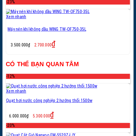
-23%
2.700.000₫.
là:
2.100.000₫.
Xem nhanh
Máy nén khí không dầu WING TW-OF750-35L
Giá
Giá
₫
3.500.000
₫
2.700.000
gốc
hiện
là:
tại
3.500.000₫.
là:
CÓ THỂ BẠN QUAN TÂM
2.700.000₫.
-12%
Xem nhanh
Quạt hơi nước công nghiệp 2 hướng thổi 1500w
Giá
Giá
₫
6.000.000
₫
5.300.000
gốc
hiện
là:
tại
-20%
6.000.000₫.
là:
5.300.000₫.