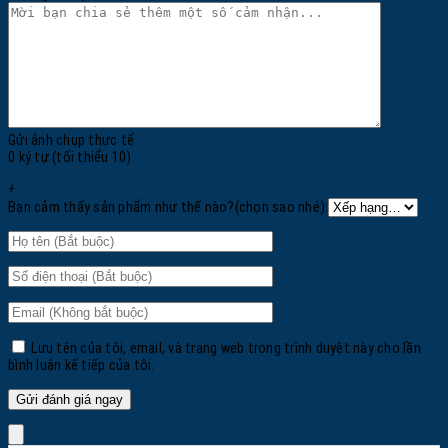
Gửi ảnh chụp thực tế
0 ký tự (tối thiểu 10)
+
Bạn cảm thấy sản phẩm như thế nào?(chọn sao nhé):
Lưu tên của tôi, email, và trang web trong trình duyệt này cho lần
bình luận kế tiếp của tôi.