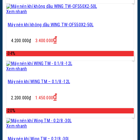
4.000.000₫.
Xem nhanh
Máy nén khí không dầu WING TW-OF550X2-50L
Giá
Giá
₫
4.200.000
₫
3.400.000
gốc
hiện
là:
tại
-34%
4.200.000₫.
là:
3.400.000₫.
Xem nhanh
Máy nén khí WING TM – 0.1/8 -12L
Giá
Giá
₫
2.200.000
₫
1.450.000
gốc
hiện
là:
tại
-20%
2.200.000₫.
là:
1.450.000₫.
Xem nhanh
Máy nén khí Wing TM – 0.2/8 -30L