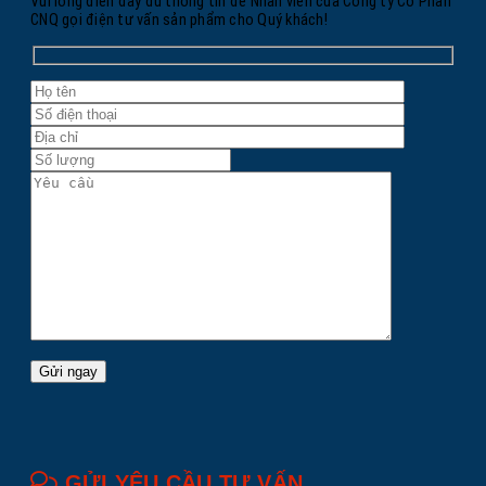
Vui lòng điền đầy đủ thông tin để Nhân viên của Công ty Cổ Phần
CNQ gọi điện tư vấn sản phẩm cho Quý khách!
GỬI YÊU CẦU TƯ VẤN