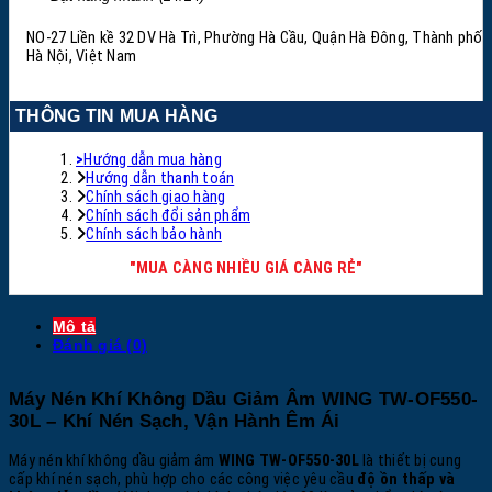
NO-27 Liền kề 32 DV Hà Trì, Phường Hà Cầu, Quận Hà Đông, Thành phố
Hà Nội, Việt Nam
THÔNG TIN MUA HÀNG
>
Hướng dẫn mua hàng
Hướng dẫn thanh toán
Chính sách giao hàng
Chính sách đổi sản phẩm
Chính sách bảo hành
"MUA CÀNG NHIỀU GIÁ CÀNG RẺ"
Mô tả
Đánh giá (0)
Máy Nén Khí Không Dầu Giảm Âm WING TW-OF550-
30L – Khí Nén Sạch, Vận Hành Êm Ái
Máy nén khí không dầu giảm âm
WING TW-OF550-30L
là thiết bị cung
cấp khí nén sạch, phù hợp cho các công việc yêu cầu
độ ồn thấp và