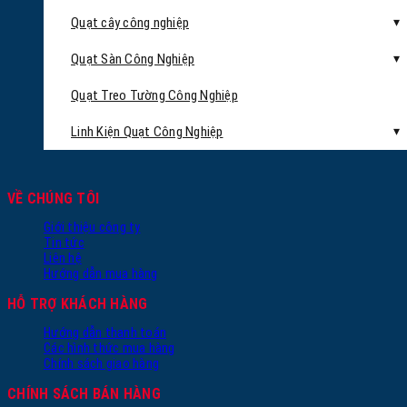
Quạt cây công nghiệp
Quạt Sàn Công Nghiệp
Quạt Treo Tường Công Nghiệp
Linh Kiện Quạt Công Nghiệp
VỀ CHÚNG TÔI
Giới thiệu công ty
Tin tức
Liên hệ
Hướng dẫn mua hàng
HỖ TRỢ KHÁCH HÀNG
Hướng dẫn thanh toán
Các hình thức mua hàng
Chính sách giao hàng
CHÍNH SÁCH BÁN HÀNG