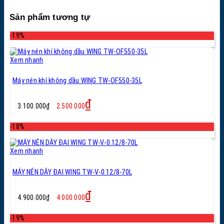
Sản phẩm tương tự
-19%
Xem nhanh
Máy nén khí không dầu WING TW-OF550-35L
Giá
Giá
₫
3.100.000
₫
2.500.000
gốc
hiện
là:
tại
-18%
3.100.000₫.
là:
2.500.000₫.
Xem nhanh
MÁY NÉN DÂY ĐAI WING TW-V-0.12/8-70L
Giá
Giá
₫
4.900.000
₫
4.000.000
gốc
hiện
là:
tại
-19%
4.900.000₫.
là: