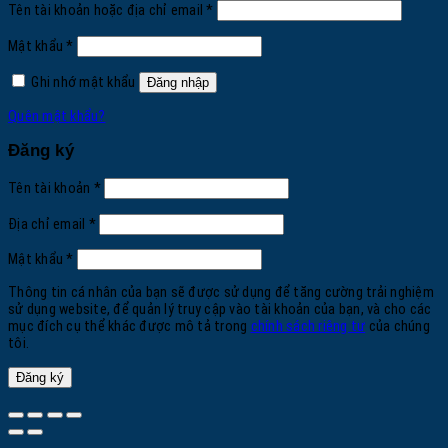
Bắt
Tên tài khoản hoặc địa chỉ email
*
buộc
Bắt
Mật khẩu
*
buộc
Ghi nhớ mật khẩu
Đăng nhập
Quên mật khẩu?
Đăng ký
Bắt
Tên tài khoản
*
buộc
Bắt
Địa chỉ email
*
buộc
Bắt
Mật khẩu
*
buộc
Thông tin cá nhân của bạn sẽ được sử dụng để tăng cường trải nghiệm
sử dụng website, để quản lý truy cập vào tài khoản của bạn, và cho các
mục đích cụ thể khác được mô tả trong
chính sách riêng tư
của chúng
tôi.
Đăng ký