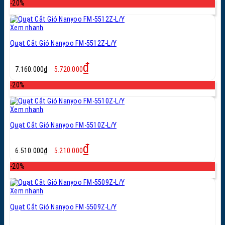
là:
tại
-20%
9.140.000₫.
là:
7.310.000₫.
Xem nhanh
Quạt Cắt Gió Nanyoo FM-5512Z-L/Y
Giá
Giá
₫
7.160.000
₫
5.720.000
gốc
hiện
là:
tại
-20%
7.160.000₫.
là:
5.720.000₫.
Xem nhanh
Quạt Cắt Gió Nanyoo FM-5510Z-L/Y
Giá
Giá
₫
6.510.000
₫
5.210.000
gốc
hiện
là:
tại
-20%
6.510.000₫.
là:
5.210.000₫.
Xem nhanh
Quạt Cắt Gió Nanyoo FM-5509Z-L/Y