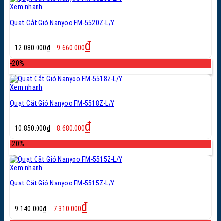
Xem nhanh
Quạt Cắt Gió Nanyoo FM-5520Z-L/Y
Giá
Giá
₫
12.080.000
₫
9.660.000
gốc
hiện
là:
tại
-20%
12.080.000₫.
là:
9.660.000₫.
Xem nhanh
Quạt Cắt Gió Nanyoo FM-5518Z-L/Y
Giá
Giá
₫
10.850.000
₫
8.680.000
gốc
hiện
là:
tại
-20%
10.850.000₫.
là:
8.680.000₫.
Xem nhanh
Quạt Cắt Gió Nanyoo FM-5515Z-L/Y
Giá
Giá
₫
9.140.000
₫
7.310.000
gốc
hiện