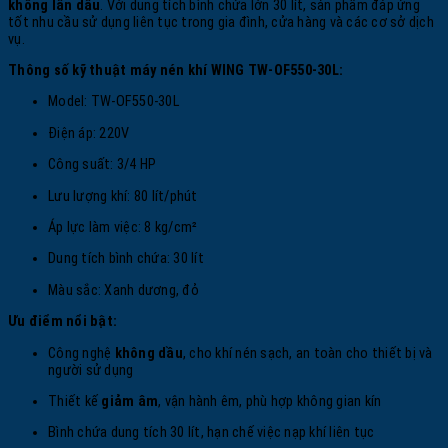
không lẫn dầu
. Với dung tích bình chứa lớn 30 lít, sản phẩm đáp ứng
tốt nhu cầu sử dụng liên tục trong gia đình, cửa hàng và các cơ sở dịch
vụ.
Thông số kỹ thuật máy nén khí WING TW-OF550-30L:
Model: TW-OF550-30L
Điện áp: 220V
Công suất: 3/4 HP
Lưu lượng khí: 80 lít/phút
Áp lực làm việc: 8 kg/cm²
Dung tích bình chứa: 30 lít
Màu sắc: Xanh dương, đỏ
Ưu điểm nổi bật:
Công nghệ
không dầu
, cho khí nén sạch, an toàn cho thiết bị và
người sử dụng
Thiết kế
giảm âm
, vận hành êm, phù hợp không gian kín
Bình chứa dung tích 30 lít, hạn chế việc nạp khí liên tục