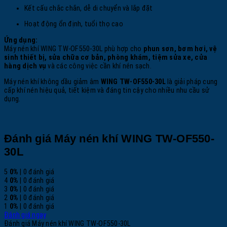
Kết cấu chắc chắn, dễ di chuyển và lắp đặt
Hoạt động ổn định, tuổi thọ cao
Ứng dụng:
Máy nén khí WING TW-OF550-30L phù hợp cho
phun sơn, bơm hơi, vệ
sinh thiết bị, sửa chữa cơ bản, phòng khám, tiệm sửa xe, cửa
hàng dịch vụ
và các công việc cần khí nén sạch.
Máy nén khí không dầu giảm âm
WING TW-OF550-30L
là giải pháp cung
cấp khí nén hiệu quả, tiết kiệm và đáng tin cậy cho nhiều nhu cầu sử
dụng.
Đánh giá Máy nén khí WING TW-OF550-
30L
5
0%
| 0 đánh giá
4
0%
| 0 đánh giá
3
0%
| 0 đánh giá
2
0%
| 0 đánh giá
1
0%
| 0 đánh giá
Đánh giá ngay
Đánh giá Máy nén khí WING TW-OF550-30L