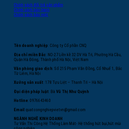
Chính sách đổi trả sản phẩm
Chính sách bảo hành
Chính sách bảo mật
Tên doanh nghiệp
: Công ty Cổ phần CNQ
Địa chỉ miền Bắc
: NO-27 Liền kề 32 DV Hà Trì, Phường Hà Cầu,
Quận Hà Đông, Thành phố Hà Nội, Việt Nam
Văn phòng giao dịch
: Số 215 Phạm Văn Đồng, Cổ Nhuế 1, Bắc
Từ Liêm, Hà Nội
Xưởng sản xuất
: 178 Tựu Liệt – Thanh Trì – Hà Nội
Đại diện pháp luật
: Bà
Vũ Thị Như Quỳnh
Hotline
: 0976643460
Email
:
quatcongnghiepvietvn@gmail.com
NGÀNH NGHỀ KINH DOANH
Tư Vấn Thi Công Hệ Thống Làm Mát- Hệ thống hút bụi,hút mùi
công nghiệp