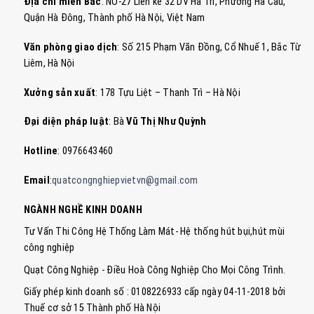
Địa chỉ miền Bắc
: NO-27 Liền kề 32 DV Hà Trì, Phường Hà Cầu,
Quận Hà Đông, Thành phố Hà Nội, Việt Nam
Văn phòng giao dịch
: Số 215 Phạm Văn Đồng, Cổ Nhuế 1, Bắc Từ
Liêm, Hà Nội
Xưởng sản xuất
: 178 Tựu Liệt – Thanh Trì – Hà Nội
Đại diện pháp luật
: Bà
Vũ Thị Như Quỳnh
Hotline
: 0976643460
Email
:
quatcongnghiepvietvn@gmail.com
NGÀNH NGHỀ KINH DOANH
Tư Vấn Thi Công Hệ Thống Làm Mát- Hệ thống hút bụi,hút mùi
công nghiệp
Quạt Công Nghiệp - Điều Hoà Công Nghiệp Cho Mọi Công Trình.
Giấy phép kinh doanh số : 0108226933 cấp ngày 04-11-2018 bởi
Thuế cơ sở 15 Thành phố Hà Nội