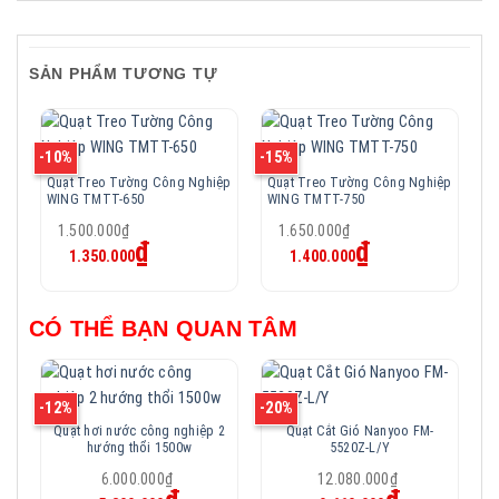
SẢN PHẨM TƯƠNG TỰ
-10%
-15%
Quạt Treo Tường Công Nghiệp
Quạt Treo Tường Công Nghiệp
WING TMTT-650
WING TMTT-750
Giá
Giá
1.500.000
₫
1.650.000
₫
Giá
Giá
gốc
₫
gốc
₫
1.350.000
1.400.000
hiện
hiện
là:
là:
tại
tại
1.500.000₫.
1.650.000₫.
là:
là:
1.350.000₫.
1.400.000₫.
CÓ THỂ BẠN QUAN TÂM
-12%
-20%
-2
Quạt hơi nước công nghiệp 2
Quạt Cắt Gió Nanyoo FM-
hướng thổi 1500w
5520Z-L/Y
Giá
Giá
6.000.000
₫
12.080.000
₫
Giá
Giá
gốc
gốc