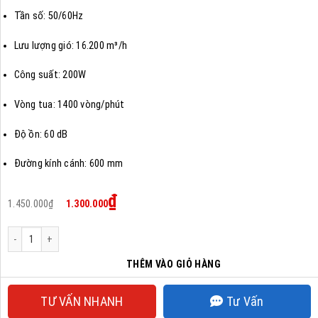
Tần số: 50/60Hz
Lưu lượng gió: 16.200 m³/h
Công suất: 200W
Vòng tua: 1400 vòng/phút
Độ ồn: 60 dB
Đường kính cánh: 600 mm
Giá
Giá
₫
1.450.000
₫
1.300.000
gốc
hiện
là:
tại
1.450.000₫.
là:
Quạt Treo Tường Công Nghiệp WING TMTT-600 số lượng
1.300.000₫.
THÊM VÀO GIỎ HÀNG
TƯ VẤN NHANH
Tư Vấn