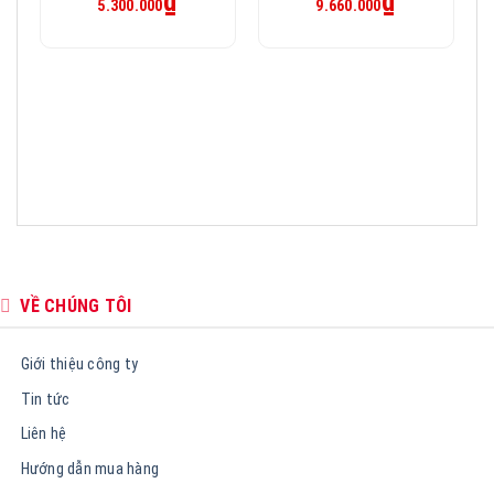
₫
₫
5.300.000
9.660.000
hiện
hiện
là:
là:
tại
tại
6.000.000₫.
12.080.000₫.
là:
là:
5.300.000₫.
9.660.000₫.
VỀ CHÚNG TÔI
Giới thiệu công ty
Tin tức
Liên hệ
Hướng dẫn mua hàng