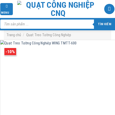
Skip
to
MENU
content
Tìm
kiếm
TÌM KIẾM
sản
phẩm
Trang chủ
/
Quạt Treo Tường Công Nghiệp
-10%