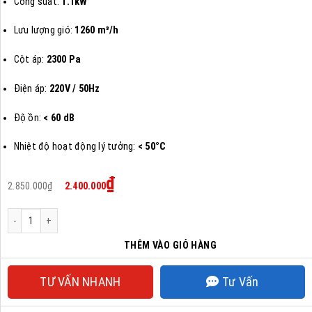
Công suất:
1.1kW
Lưu lượng gió:
1260 m³/h
Cột áp:
2300 Pa
Điện áp:
220V / 50Hz
Độ ồn:
< 60 dB
Nhiệt độ hoạt động lý tưởng:
< 50°C
Giá
Giá
₫
2.850.000
₫
2.400.000
gốc
hiện
là:
tại
2.850.000₫.
là:
Quạt ly tâm hút khói 1100w số lượng
2.400.000₫.
THÊM VÀO GIỎ HÀNG
TƯ VẤN NHANH
Tư Vấn