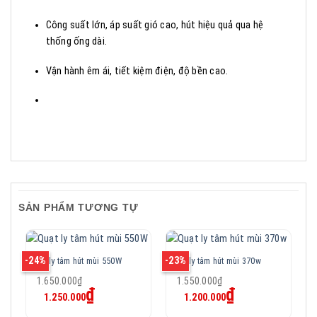
Công suất lớn, áp suất gió cao, hút hiệu quả qua hệ
thống ống dài.
Vận hành êm ái, tiết kiệm điện, độ bền cao.
SẢN PHẨM TƯƠNG TỰ
-24%
-23%
-1
Quạt ly tâm hút mùi 550W
Quạt ly tâm hút mùi 370w
Q
Giá
Giá
1.650.000
₫
1.550.000
₫
Giá
Giá
gốc
₫
gốc
₫
1.250.000
1.200.000
hiện
hiện
là:
là:
tại
tại
1.650.000₫.
1.550.000₫.