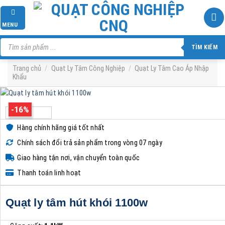
Skip
to
MENU
content
Tìm
kiếm
TÌM KIẾM
sản
phẩm
Trang chủ
/
Quạt Ly Tâm Công Nghiệp
/
Quạt Ly Tâm Cao Áp Nhập
Khẩu
-16%
Hàng chính hãng giá tốt nhất
Chính sách đổi trả sản phẩm trong vòng 07 ngày
Giao hàng tận nơi, vận chuyển toàn quốc
Thanh toán linh hoạt
Quạt ly tâm hút khói 1100w