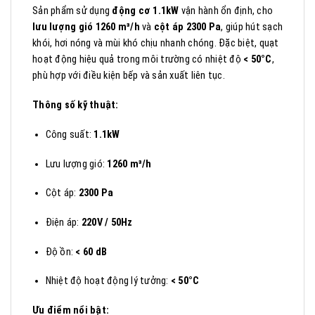
Sản phẩm sử dụng
động cơ 1.1kW
vận hành ổn định, cho
lưu lượng gió 1260 m³/h
và
cột áp 2300 Pa
, giúp hút sạch
khói, hơi nóng và mùi khó chịu nhanh chóng. Đặc biệt, quạt
hoạt động hiệu quả trong môi trường có nhiệt độ
< 50°C
,
phù hợp với điều kiện bếp và sản xuất liên tục.
Thông số kỹ thuật:
Công suất:
1.1kW
Lưu lượng gió:
1260 m³/h
Cột áp:
2300 Pa
Điện áp:
220V / 50Hz
Độ ồn:
< 60 dB
Nhiệt độ hoạt động lý tưởng:
< 50°C
Ưu điểm nổi bật: