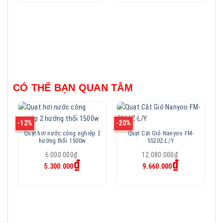
là:
là:
1.250.000₫.
1.200.000₫.
CÓ THỂ BẠN QUAN TÂM
-12%
-20%
-2
Quạt hơi nước công nghiệp 2
Quạt Cắt Gió Nanyoo FM-
hướng thổi 1500w
5520Z-L/Y
Giá
Giá
6.000.000
₫
12.080.000
₫
Giá
Giá
₫
gốc
₫
gốc
5.300.000
9.660.000
hiện
hiện
là:
là:
tại
tại
6.000.000₫.
12.080.000₫.
là:
là:
5.300.000₫.
9.660.000₫.