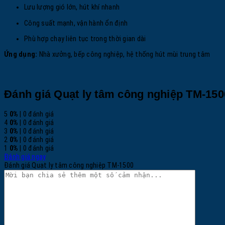
Lưu lượng gió lớn, hút khí nhanh
Công suất mạnh, vận hành ổn định
Phù hợp chạy liên tục trong thời gian dài
Ứng dụng:
Nhà xưởng, bếp công nghiệp, hệ thống hút mùi trung tâm
Đánh giá Quạt ly tâm công nghiệp TM-150
5
0%
| 0 đánh giá
4
0%
| 0 đánh giá
3
0%
| 0 đánh giá
2
0%
| 0 đánh giá
1
0%
| 0 đánh giá
Đánh giá ngay
Đánh giá Quạt ly tâm công nghiệp TM-1500