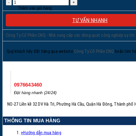
Quạt
4.100.000₫.
là:
ly
Thêm vào giỏ hàng
3.500.000₫.
tâm
công
TƯ VẤN NHANH
nghiệp
TM-
1500
Công Ty Cổ Phần CNQ - Nhà cung cấp các dòng quạt công nghiệp uy tín
số
lượng
Quý khách hãy đặt hàng qua website
Công Ty Cổ Phần CNQ
hoặc liên h
0976643460
Đặt hàng nhanh (24/24)
NO-27 Liền kề 32 DV Hà Trì, Phường Hà Cầu, Quận Hà Đông, Thành phố 
THÔNG TIN MUA HÀNG
>
Hướng dẫn mua hàng