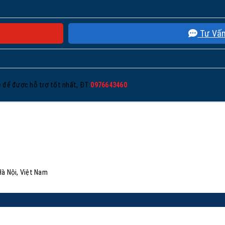
Tư Vấ
ệ để được hỗ trợ tốt nhất, ĐT:
0976643460
Hà Nội, Việt Nam