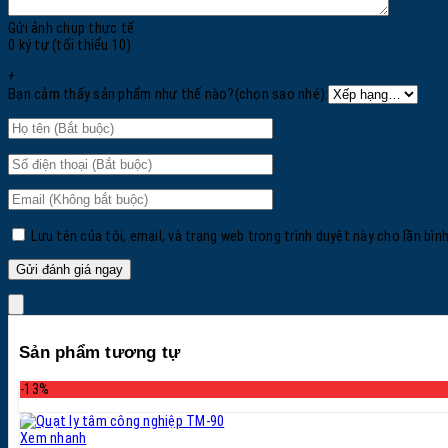
Gửi ảnh chụp thực tế
0 ký tự (tối thiểu 10)
+
Bạn cảm thấy sản phẩm như thế nào?(chọn sao nhé):
Lưu tên của tôi, email, và trang web trong trình duyệt này cho lần bình
Sản phẩm tương tự
-13%
Xem nhanh