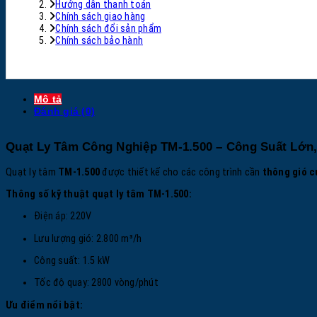
Hướng dẫn thanh toán
Chính sách giao hàng
Chính sách đổi sản phẩm
Chính sách bảo hành
Mô tả
Đánh giá (0)
Quạt Ly Tâm Công Nghiệp TM-1.500 – Công Suất Lớn,
Quạt ly tâm
TM-1.500
được thiết kế cho các công trình cần
thông gió 
Thông số kỹ thuật quạt ly tâm TM-1.500:
Điện áp: 220V
Lưu lượng gió: 2.800 m³/h
Công suất: 1.5 kW
Tốc độ quay: 2800 vòng/phút
Ưu điểm nổi bật: