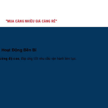
"MUA CÀNG NHIỀU GIÁ CÀNG RẺ"
 Hoạt Động Bền Bỉ
cường độ cao
, đáp ứng tốt nhu cầu vận hành liên tục.