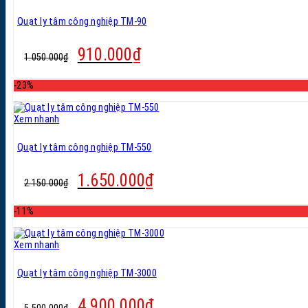
Quạt ly tâm công nghiệp TM-90
Giá
Giá
910.000
₫
1.050.000
₫
gốc
hiện
là:
tại
-23%
1.050.000₫.
là:
910.000₫.
Xem nhanh
Quạt ly tâm công nghiệp TM-550
Giá
Giá
1.650.000
₫
2.150.000
₫
gốc
hiện
là:
tại
-11%
2.150.000₫.
là:
1.650.000₫.
Xem nhanh
Quạt ly tâm công nghiệp TM-3000
Giá
Giá
4.900.000
₫