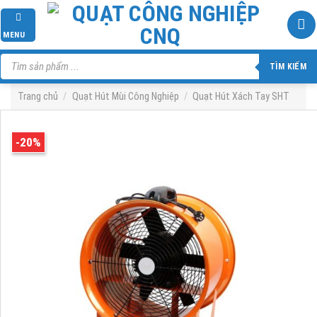
Skip
to
MENU
content
Tìm
kiếm
TÌM KIẾM
sản
phẩm
Trang chủ
/
Quạt Hút Mùi Công Nghiệp
/
Quạt Hút Xách Tay SHT
-20%