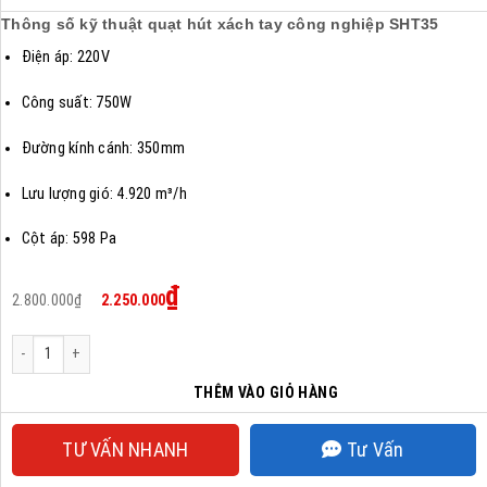
Thông số kỹ thuật quạt hút xách tay công nghiệp SHT35
Điện áp: 220V
Công suất: 750W
Đường kính cánh: 350mm
Lưu lượng gió: 4.920 m³/h
Cột áp: 598 Pa
Giá
Giá
₫
2.800.000
₫
2.250.000
gốc
hiện
là:
tại
2.800.000₫.
là:
Quạt hút xách tay SHT35 số lượng
2.250.000₫.
THÊM VÀO GIỎ HÀNG
TƯ VẤN NHANH
Tư Vấn