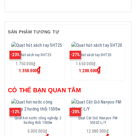
SẢN PHẨM TƯƠNG TỰ
-23%
-27%
-2
Quạt hút xách tay SHT25
Quạt hút xách tay SHT20
Q
Giá
Giá
1.750.000
₫
1.650.000
₫
Giá
Giá
gốc
₫
gốc
₫
1.350.000
1.200.000
hiện
hiện
là:
là:
tại
tại
1.750.000₫.
1.650.000₫.
là:
là:
1.350.000₫.
1.200.000₫.
CÓ THỂ BẠN QUAN TÂM
-12%
-20%
-2
Quạt hơi nước công nghiệp 2
Quạt Cắt Gió Nanyoo FM-
hướng thổi 1500w
5520Z-L/Y
Giá
Giá
6.000.000
₫
12.080.000
₫
Giá
Giá
gốc
gốc