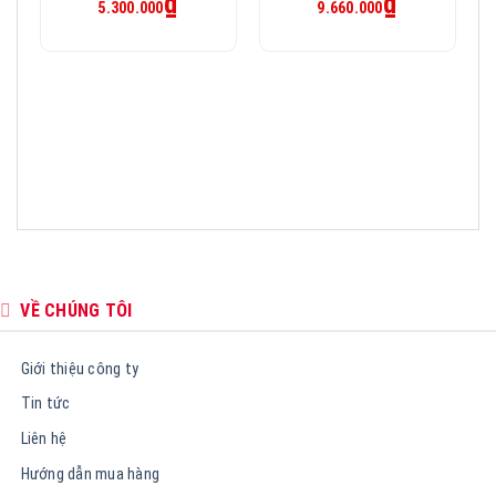
₫
₫
5.300.000
9.660.000
hiện
hiện
là:
là:
tại
tại
6.000.000₫.
12.080.000₫.
là:
là:
5.300.000₫.
9.660.000₫.
VỀ CHÚNG TÔI
Giới thiệu công ty
Tin tức
Liên hệ
Hướng dẫn mua hàng