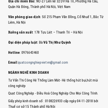
Địa chỉ miền Bắc
: NO-27 Liền kề 32 DV Hà Trì, Phường Hà Cầu,
Quận Hà Đông, Thành phố Hà Nội, Việt Nam
Văn phòng giao dịch
: Số 215 Phạm Văn Đồng, Cổ Nhuế 1, Bắc Từ
Liêm, Hà Nội
Xưởng sản xuất
: 178 Tựu Liệt – Thanh Trì – Hà Nội
Đại diện pháp luật
: Bà
Vũ Thị Như Quỳnh
Hotline
: 0976643460
Email
:
quatcongnghiepvietvn@gmail.com
NGÀNH NGHỀ KINH DOANH
Tư Vấn Thi Công Hệ Thống Làm Mát- Hệ thống hút bụi,hút mùi
công nghiệp
Quạt Công Nghiệp - Điều Hoà Công Nghiệp Cho Mọi Công Trình.
Giấy phép kinh doanh số : 0108226933 cấp ngày 04-11-2018 bởi
Thuế cơ sở 15 Thành phố Hà Nội