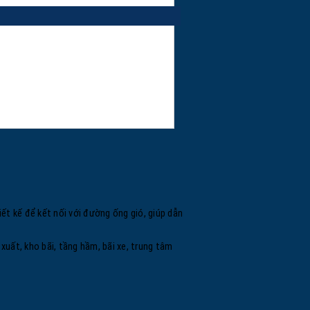
ết kế để kết nối với đường ống gió, giúp dẫn
xuất, kho bãi, tầng hầm, bãi xe, trung tâm