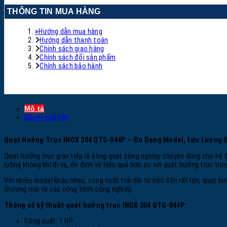
THÔNG TIN MUA HÀNG
>
Hướng dẫn mua hàng
Hướng dẫn thanh toán
Chính sách giao hàng
Chính sách đổi sản phẩm
Chính sách bảo hành
Mô tả
Đánh giá (0)
Quạt Hướng Trục
INOX 304 QTG-0
44P
– Đa Dạng Model, Lưu Lượng 
Quạt hướng trục gián tiếp là dòng quạt công nghiệp chuyên dùng cho hệ t
luồng không khí đi xa, ổn định và hiệu quả hơn so với quạt hướng trục trực
Với nhiều model khác nhau, công suất trải dài từ nhỏ đến rất lớn, quạt hư
thương mại và các công trình công nghiệp.
Thông số kỹ thuật quạt hướng trục
INOX 304 QTG-0
44P
:
Công suất: 1 HP