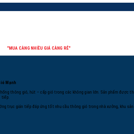
"MUA CÀNG NHIỀU GIÁ CÀNG RẺ"
Gió Mạnh
hống thông gió, hút – cấp gió trong các không gian lớn. Sản phẩm được thi
 tiếp.
ớng trục gián tiếp đáp ứng tốt nhu cầu thông gió trong nhà xưởng, khu sản 