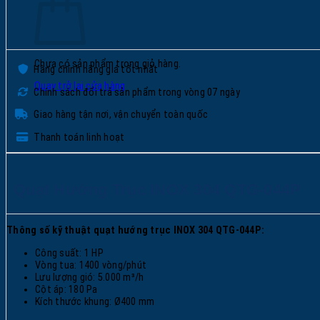
Chưa có sản phẩm trong giỏ hàng.
Hàng chính hãng giá tốt nhất
Quay trở lại cửa hàng
Chính sách đổi trả sản phẩm trong vòng 07 ngày
Giao hàng tận nơi, vận chuyển toàn quốc
Thanh toán linh hoạt
Quạt Hướng Trục INOX 304 QTG-044P
Thông số kỹ thuật quạt hướng trục
INOX 304 QTG-0
44P
:
Công suất: 1 HP
Vòng tua: 1400 vòng/phút
Lưu lượng gió: 5.000 m³/h
Cột áp: 180 Pa
Kích thước khung: Ø400 mm