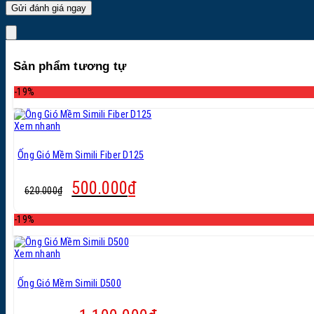
Sản phẩm tương tự
-19%
Xem nhanh
Ống Gió Mềm Simili Fiber D125
Giá
Giá
500.000
₫
620.000
₫
gốc
hiện
là:
tại
-19%
620.000₫.
là:
500.000₫.
Xem nhanh
Ống Gió Mềm Simili D500
Giá
Giá