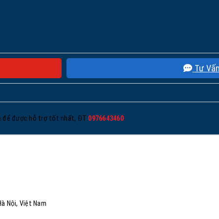
Tư Vấ
ệ để được hỗ trợ tốt nhất, ĐT:
0976643460
Hà Nội, Việt Nam