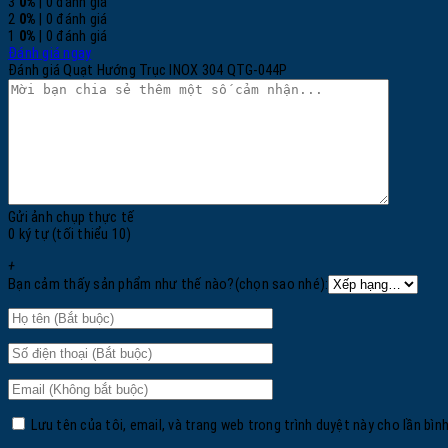
3
0%
| 0 đánh giá
2
0%
| 0 đánh giá
1
0%
| 0 đánh giá
Đánh giá ngay
Đánh giá Quạt Hướng Trục INOX 304 QTG-044P
Gửi ảnh chụp thực tế
0 ký tự (tối thiểu 10)
+
Bạn cảm thấy sản phẩm như thế nào?(chọn sao nhé):
Lưu tên của tôi, email, và trang web trong trình duyệt này cho lần bình