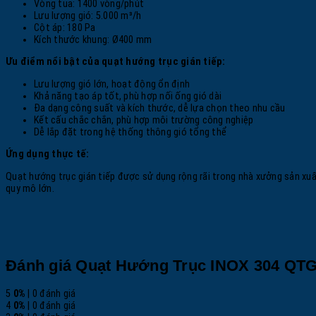
Vòng tua: 1400 vòng/phút
Lưu lượng gió: 5.000 m³/h
Cột áp: 180 Pa
Kích thước khung: Ø400 mm
Ưu điểm nổi bật của quạt hướng trục gián tiếp:
Lưu lượng gió lớn, hoạt động ổn định
Khả năng tạo áp tốt, phù hợp nối ống gió dài
Đa dạng công suất và kích thước, dễ lựa chọn theo nhu cầu
Kết cấu chắc chắn, phù hợp môi trường công nghiệp
Dễ lắp đặt trong hệ thống thông gió tổng thể
Ứng dụng thực tế:
Quạt hướng trục gián tiếp được sử dụng rộng rãi trong nhà xưởng sản xuất
quy mô lớn.
Đánh giá Quạt Hướng Trục INOX 304 QT
5
0%
| 0 đánh giá
4
0%
| 0 đánh giá