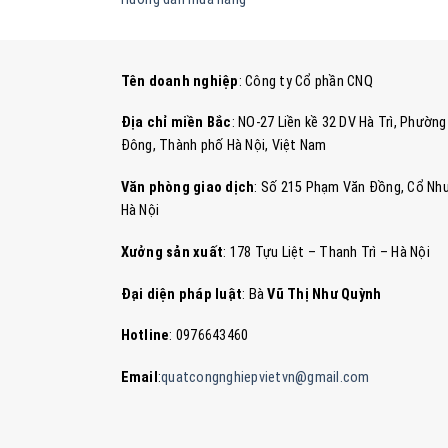
Tên doanh nghiệp
: Công ty Cổ phần CNQ
Địa chỉ miền Bắc
: NO-27 Liền kề 32 DV Hà Trì, Phườ
Đông, Thành phố Hà Nội, Việt Nam
Văn phòng giao dịch
: Số 215 Phạm Văn Đồng, Cổ Nhu
Hà Nội
Xưởng sản xuất
: 178 Tựu Liệt – Thanh Trì – Hà Nội
Đại diện pháp luật
: Bà
Vũ Thị Như Quỳnh
Hotline
: 0976643460
Email
:
quatcongnghiepvietvn@gmail.com