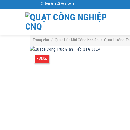
Skip
Chào mừng tới Quạt công nghiệp Cnq
to
content
Trang chủ
/
Quạt Hút Mùi Công Nghiệp
/
Quạt Hướng Trụ
-20%