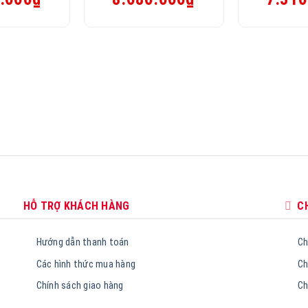
hiện
gốc
hiện
gốc
tại
là:
tại
là:
.
là:
10.850.000₫.
là:
9.140.000₫.
9.660.000₫.
8.680.000₫.
HỖ TRỢ KHÁCH HÀNG
C
Hướng dẫn thanh toán
Ch
Các hình thức mua hàng
Ch
Chính sách giao hàng
Ch