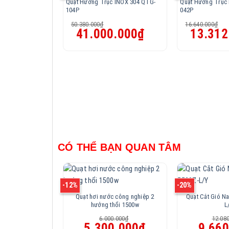
Quạt Hướng Trục INOX 304 QTG-
Quạt Hướng Trục
104P
042P
50.380.000
₫
16.640.000
₫
Giá
Giá
Giá
41.000.000
₫
13.312
gốc
hiện
gốc
là:
tại
là:
50.380.000₫.
là:
16.640.000₫.
41.000.000₫.
CÓ THỂ BẠN QUAN TÂM
-12%
-20%
Quạt hơi nước công nghiệp 2
Quạt Cắt Gió N
hướng thổi 1500w
L
6.000.000
₫
12.08
Giá
Giá
Giá
5.300.000
₫
9.660