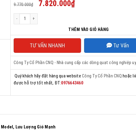
Giá
Giá
7.820.000
₫
9.770.000
₫
gốc
hiện
là:
tại
9.770.000₫.
là:
Quạt Hướng Trục Gián Tiếp QTG-062P số lượng
7.820.000₫.
THÊM VÀO GIỎ HÀNG
TƯ VẤN NHANH
Tư Vấn
Công Ty Cổ Phần CNQ - Nhà cung cấp các dòng quạt công nghiệp uy
Quý khách hãy đặt hàng qua website
Công Ty Cổ Phần CNQ
hoặc li
được hỗ trợ tốt nhất, ĐT:
0976643460
 Model, Lưu Lượng Gió Mạnh