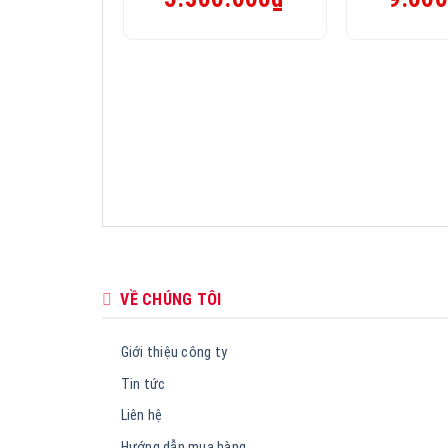
gốc
hiện
gốc
là:
tại
là:
6.000.000₫.
là:
12.080.000₫
5.300.000₫.
VỀ CHÚNG TÔI
Giới thiệu công ty
Tin tức
Liên hệ
Hướng dẫn mua hàng